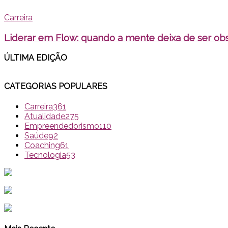
Carreira
Liderar em Flow: quando a mente deixa de ser obs
ÚLTIMA EDI
ÇÃO
CATEGORIAS POPULARES
Carreira
361
Atualidade
275
Empreendedorismo
110
Saúde
92
Coaching
61
Tecnologia
53