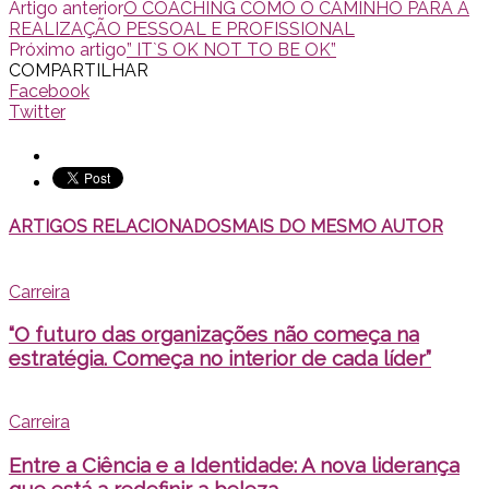
Artigo anterior
O COACHING COMO O CAMINHO PARA A
REALIZAÇÃO PESSOAL E PROFISSIONAL
Próximo artigo
” IT`S OK NOT TO BE OK”
COMPARTILHAR
Facebook
Twitter
ARTIGOS RELACIONADOS
MAIS DO MESMO AUTOR
Carreira
“O futuro das organizações não começa na
estratégia. Começa no interior de cada líder”
Carreira
Entre a Ciência e a Identidade: A nova liderança
que está a redefinir a beleza