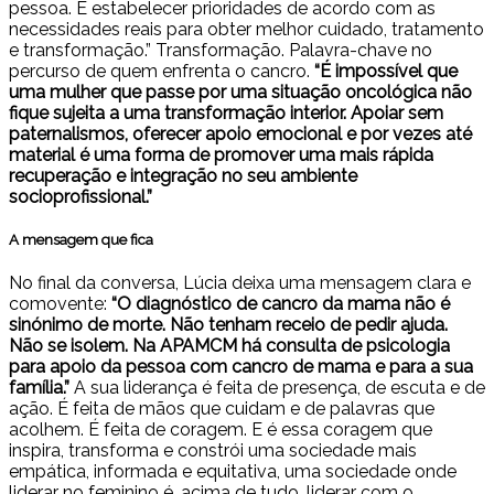
pessoa. É estabelecer prioridades de acordo com as
necessidades reais para obter melhor cuidado, tratamento
e transformação.” Transformação. Palavra-chave no
percurso de quem enfrenta o cancro.
“É impossível que
uma mulher que passe por uma situação oncológica não
fique sujeita a uma transformação interior. Apoiar sem
paternalismos, oferecer apoio emocional e por vezes até
material é uma forma de promover uma mais rápida
recuperação e integração no seu ambiente
socioprofissional.”
A mensagem que fica
No final da conversa, Lúcia deixa uma mensagem clara e
comovente:
“O diagnóstico de cancro da mama não é
sinónimo de morte. Não tenham receio de pedir ajuda.
Não se isolem. Na APAMCM há consulta de psicologia
para apoio da pessoa com cancro de mama e para a sua
família.”
A sua liderança é feita de presença, de escuta e de
ação. É feita de mãos que cuidam e de palavras que
acolhem. É feita de coragem. E é essa coragem que
inspira, transforma e constrói uma sociedade mais
empática, informada e equitativa, uma sociedade onde
liderar no feminino é, acima de tudo, liderar com o