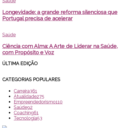
Saúde
Longevidade: a grande reforma silenciosa que
Portugal precisa de acelerar
Saúde
Ciência com Alma: A Arte de Liderar na Saúde,
com Propósito e Voz
ÚLTIMA EDI
ÇÃO
CATEGORIAS POPULARES
Carreira
361
Atualidade
275
Empreendedorismo
110
Saúde
92
Coaching
61
Tecnologia
53