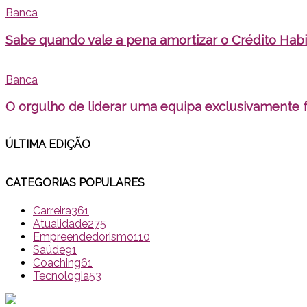
Banca
Sabe quando vale a pena amortizar o Crédito Hab
Banca
O orgulho de liderar uma equipa exclusivamente 
ÚLTIMA EDI
ÇÃO
CATEGORIAS POPULARES
Carreira
361
Atualidade
275
Empreendedorismo
110
Saúde
91
Coaching
61
Tecnologia
53