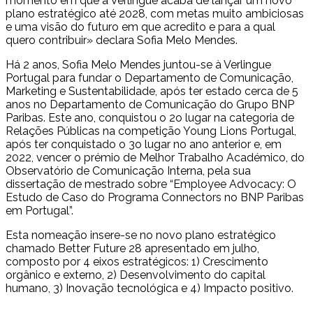
momento em que a Verlingue acaba de lançar um novo
plano estratégico até 2028, com metas muito ambiciosas
e uma visão do futuro em que acredito e para a qual
quero contribuir» declara Sofia Melo Mendes.
Há 2 anos, Sofia Melo Mendes juntou-se à Verlingue
Portugal para fundar o Departamento de Comunicação,
Marketing e Sustentabilidade, após ter estado cerca de 5
anos no Departamento de Comunicação do Grupo BNP
Paribas. Este ano, conquistou o 2o lugar na categoria de
Relações Públicas na competição Young Lions Portugal,
após ter conquistado o 3o lugar no ano anterior e, em
2022, vencer o prémio de Melhor Trabalho Académico, do
Observatório de Comunicação Interna, pela sua
dissertação de mestrado sobre “Employee Advocacy: O
Estudo de Caso do Programa Connectors no BNP Paribas
em Portugal”.
Esta nomeação insere-se no novo plano estratégico
chamado Better Future 28 apresentado em julho,
composto por 4 eixos estratégicos: 1) Crescimento
orgânico e externo, 2) Desenvolvimento do capital
humano, 3) Inovação tecnológica e 4) Impacto positivo.