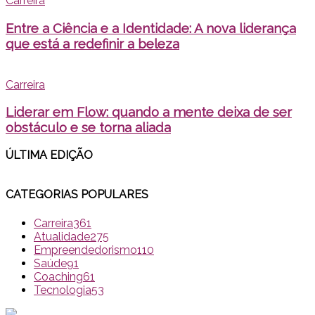
Carreira
Entre a Ciência e a Identidade: A nova liderança
que está a redefinir a beleza
Carreira
Liderar em Flow: quando a mente deixa de ser
obstáculo e se torna aliada
ÚLTIMA EDI
ÇÃO
CATEGORIAS POPULARES
Carreira
361
Atualidade
275
Empreendedorismo
110
Saúde
91
Coaching
61
Tecnologia
53