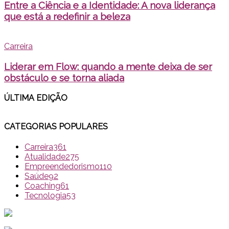
Entre a Ciência e a Identidade: A nova liderança
que está a redefinir a beleza
Carreira
Liderar em Flow: quando a mente deixa de ser
obstáculo e se torna aliada
ÚLTIMA EDI
ÇÃO
CATEGORIAS POPULARES
Carreira
361
Atualidade
275
Empreendedorismo
110
Saúde
92
Coaching
61
Tecnologia
53