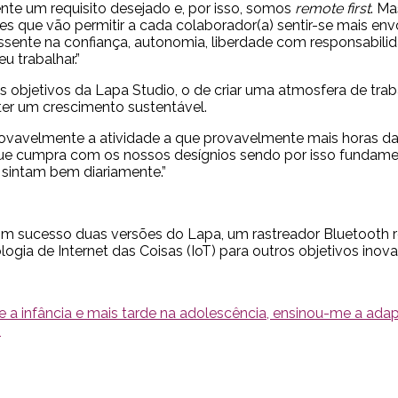
mente um requisito desejado e, por isso, somos
remote first
. M
ões que vão permitir a cada colaborador(a) sentir-se mais en
assente na confiança, autonomia, liberdade com responsabili
 trabalhar.”
is objetivos da Lapa Studio, o de criar uma atmosfera de tr
ter um crescimento sustentável.
ovavelmente a atividade a que provavelmente mais horas da
e que cumpra com os nossos desígnios sendo por isso fundam
 sintam bem diariamente.”
com sucesso duas versões do Lapa, um rastreador Bluetooth
logia de Internet das Coisas (IoT) para outros objetivos in
te a infância e mais tarde na adolescência, ensinou-me a adap
”