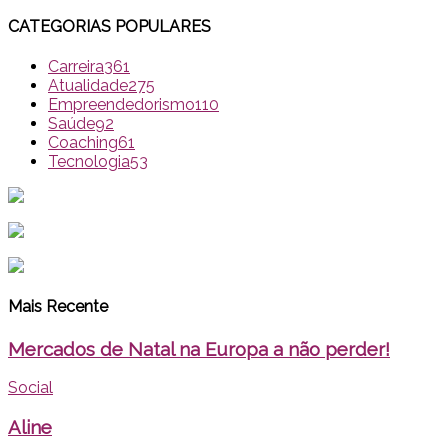
CATEGORIAS POPULARES
Carreira
361
Atualidade
275
Empreendedorismo
110
Saúde
92
Coaching
61
Tecnologia
53
Mais Recente
Mercados de Natal na Europa a não perder!
Social
Aline