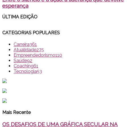
esperança
ÚLTIMA EDI
ÇÃO
CATEGORIAS POPULARES
Carreira
361
Atualidade
275
Empreendedorismo
110
Saúde
92
Coaching
61
Tecnologia
53
Mais Recente
OS DESAFIOS DE UMA GRÁFICA SECULAR NA