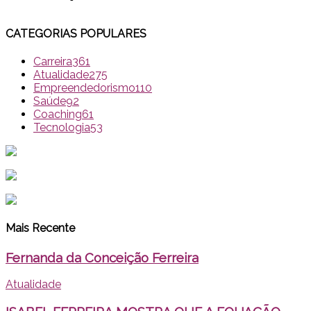
CATEGORIAS POPULARES
Carreira
361
Atualidade
275
Empreendedorismo
110
Saúde
92
Coaching
61
Tecnologia
53
Mais Recente
Fernanda da Conceição Ferreira
Atualidade