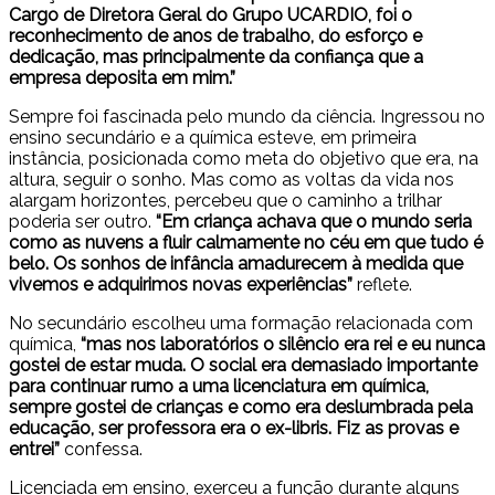
Cargo de Diretora Geral do Grupo UCARDIO, foi o
reconhecimento de anos de trabalho, do esforço e
dedicação, mas principalmente da confiança que a
empresa deposita em mim.”
Sempre foi fascinada pelo mundo da ciência. Ingressou no
ensino secundário e a química esteve, em primeira
instância, posicionada como meta do objetivo que era, na
altura, seguir o sonho. Mas como as voltas da vida nos
alargam horizontes, percebeu que o caminho a trilhar
poderia ser outro.
“Em criança achava que o mundo seria
como as nuvens a fluir calmamente no céu em que tudo é
belo. Os sonhos de infância amadurecem à medida que
vivemos e adquirimos novas experiências”
reflete.
No secundário escolheu uma formação relacionada com
química,
“mas nos laboratórios o silêncio era rei e eu nunca
gostei de estar muda. O social era demasiado importante
para continuar rumo a uma licenciatura em química,
sempre gostei de crianças e como era deslumbrada pela
educação, ser professora era o ex-libris. Fiz as provas e
entrei”
confessa.
Licenciada em ensino, exerceu a função durante alguns