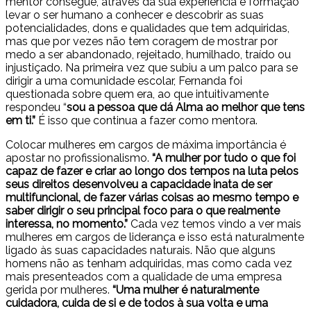
mentor consegue, através da sua experiência e formação
levar o ser humano a conhecer e descobrir as suas
potencialidades, dons e qualidades que tem adquiridas,
mas que por vezes não tem coragem de mostrar por
medo a ser abandonado, rejeitado, humilhado, traído ou
injustiçado. Na primeira vez que subiu a um palco para se
dirigir a uma comunidade escolar, Fernanda foi
questionada sobre quem era, ao que intuitivamente
respondeu “
sou a pessoa que dá Alma ao melhor que tens
em ti.”
É isso que continua a fazer como mentora.
Colocar mulheres em cargos de máxima importância é
apostar no profissionalismo.
“A mulher por tudo o que foi
capaz de fazer e criar ao longo dos tempos na luta pelos
seus direitos desenvolveu a capacidade inata de ser
multifuncional, de fazer várias coisas ao mesmo tempo e
saber dirigir o seu principal foco para o que realmente
interessa, no momento.”
Cada vez temos vindo a ver mais
mulheres em cargos de liderança e isso está naturalmente
ligado às suas capacidades naturais. Não que alguns
homens não as tenham adquiridas, mas como cada vez
mais presenteados com a qualidade de uma empresa
gerida por mulheres.
“Uma mulher é naturalmente
cuidadora, cuida de si e de todos à sua volta e uma