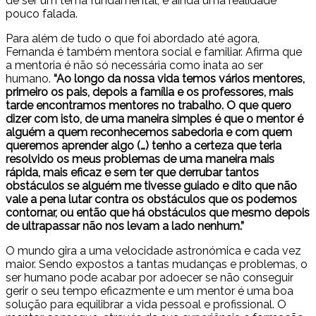
de ser um tema fundamental, é ainda uma realidade
pouco falada.
Para além de tudo o que foi abordado até agora,
Fernanda é também mentora social e familiar. Afirma que
a mentoria é não só necessária como inata ao ser
humano.
“Ao longo da nossa vida temos vários mentores,
primeiro os pais, depois a família e os professores, mais
tarde encontramos mentores no trabalho. O que quero
dizer com isto, de uma maneira simples é que o mentor é
alguém a quem reconhecemos sabedoria e com quem
queremos aprender algo (…) t
enho a certeza que teria
resolvido os meus problemas de uma maneira mais
rápida, mais eficaz e sem ter que derrubar tantos
obstáculos se alguém me tivesse guiado e dito que não
vale a pena lutar contra os obstáculos que os podemos
contornar, ou então que há obstáculos que mesmo depois
de ultrapassar não nos levam a lado nenhum.”
O mundo gira a uma velocidade astronómica e cada vez
maior. Sendo expostos a tantas mudanças e problemas, o
ser humano pode acabar por adoecer se não conseguir
gerir o seu tempo eficazmente e um mentor é uma boa
solução para equilibrar a vida pessoal e profissional. O