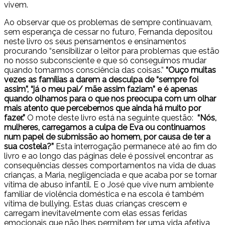
vivem.
Ao observar que os problemas de sempre continuavam,
sem esperança de cessar no futuro, Fernanda depositou
neste livro os seus pensamentos e ensinamentos
procurando “sensibilizar o leitor para problemas que estão
no nosso subconsciente e que só conseguimos mudar
quando tomarmos consciência das coisas.”
“Ouço muitas
vezes as famílias a darem a desculpa de “sempre foi
assim”, “já o meu pai/ mãe assim faziam” e é apenas
quando olhamos para o que nos preocupa com um olhar
mais atento que percebemos que ainda há muito por
fazer.”
O mote deste livro está na seguinte questão:
“Nós,
mulheres, carregamos a culpa de Eva ou continuamos
num papel de submissão ao homem, por causa de ter a
sua costela?”
Esta interrogação permanece até ao fim do
livro e ao longo das páginas dele é possível encontrar as
consequências desses comportamentos na vida de duas
crianças, a Maria, negligenciada e que acaba por se tornar
vítima de abuso infantil. E o José que vive num ambiente
familiar de violência doméstica e na escola é também
vítima de bullying. Estas duas crianças crescem e
carregam inevitavelmente com elas essas feridas
emocionais que não lhes permitem ter uma vida afetiva