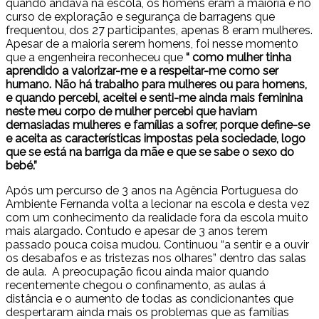
quando andava na escola, os homens eram a maioria e no
curso de exploração e segurança de barragens que
frequentou, dos 27 participantes, apenas 8 eram mulheres.
Apesar de a maioria serem homens, foi nesse momento
que a engenheira reconheceu que
“ como mulher tinha
aprendido a valorizar-me e a respeitar-me como ser
humano. Não há trabalho para mulheres ou para homens,
e quando percebi, aceitei e senti-me ainda mais feminina
neste meu corpo de mulher percebi que haviam
demasiadas mulheres e famílias a sofrer, porque define-se
e aceita as características impostas pela sociedade, logo
que se está na barriga da mãe e que se sabe o sexo do
bebé.”
Após um percurso de 3 anos na Agência Portuguesa do
Ambiente Fernanda volta a lecionar na escola e desta vez
com um conhecimento da realidade fora da escola muito
mais alargado. Contudo e apesar de 3 anos terem
passado pouca coisa mudou. Continuou “a sentir e a ouvir
os desabafos e as tristezas nos olhares” dentro das salas
de aula. A preocupação ficou ainda maior quando
recentemente chegou o confinamento, as aulas á
distância e o aumento de todas as condicionantes que
despertaram ainda mais os problemas que as famílias