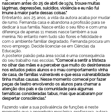
nasceram antes do 25 de abril de 1974, trouxe muitas
lágrimas, depressões, suicídios, violência e eu não fui
imune à maior parte dessas coisas.”
Entretanto, aos 25 anos, a vida da autora acaba por mudar
de rumo. Fernanda casa e abandona a profissão para se
dedicar à sua família. Nasce então o seu filho e com uma
diferença de apenas 11 meses nasce também a sua
menina. No entanto nem tudo são flores e felicidade e
com o ambiente familiar degradado, Fernanda procura um
novo emprego. Decide licenciar-se em Ciências da
Educação.
A posterior paixão pela área social é uma consequência
do seu trabalho nas escolas.
“Comecei a sentir a tristeza
no olhar das mães e a perceber que muito do desinteresse
nos estudos pelos alunos e o mau comportamento vinha
de casa, de famílias vulneráveis e que essa vulnerabilidade
tinha muitas causas. Nesse momento comecei por fazer
peças de teatro envolvendo os alunos para chamar a
atenção dos pais e da comunidade para algumas
temáticas consideradas tabus, mas que acabaram por
despertar consciências.”
Fazendo valer a sua polivalência de funções é neste
momento que a engenheira mecânica, professora, autora,