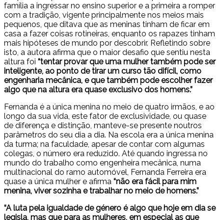
família a ingressar no ensino superior e a primeira a romper
com a tradição, vigente principalmente nos meios mais
pequenos, que ditava que as meninas tinham de ficar em
casa a fazer coisas rotineiras, enquanto os rapazes tinham
mais hipóteses de mundo por descobrir. Refletindo sobre
isto, a autora afirma que o maior desafio que sentiu nesta
altura foi
“tentar provar que uma mulher também pode ser
inteligente, ao ponto de tirar um curso tão difícil, como
engenharia mecânica, e que também pode escolher fazer
algo que na altura era quase exclusivo dos homens.”
Fernanda é a única menina no meio de quatro irmãos, e ao
longo da sua vida, este fator de exclusividade, ou quase
de diferença e distinção, manteve-se presente noutros
parâmetros do seu dia a dia. Na escola era a única menina
da turma; na faculdade, apesar de contar com algumas
colegas, o número era reduzido. Até quando ingressa no
mundo do trabalho como engenheira mecânica, numa
multinacional do ramo automóvel, Fernanda Ferreira era
quase a única mulher e afirma
“não era fácil para mim
menina, viver sozinha e trabalhar no meio de homens.”
“A luta pela igualdade de género é algo que hoje em dia se
legisla, mas que para as mulheres, em especial as que