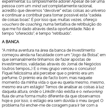
experimentar. Eu simplesmente adorei! Apesar de ser uma
pessoa com um
mind set
completamente racional,
acredito que devemos “devolver” estas coisas ao universo
e continuar a contribuir para tornar possível esta “cadeia
de coisas boas”. É por isso que, muitas vezes, ofereço
vouchers
de
coaching
, numa tentativa de retribuição do
que me foi dado através desta oportunidade. Não é
tempo “oferecido”, é tempo “retribuído”.
A BANCA
“A minha aventura na área da banca de investimento
começou ainda na faculdade com um “Jogo da Bolsa”, em
que semanalmente tínhamos de fazer apostas de
investimentos, validadas através do Jornal de Negócios
(outros tempos…) E o meu grupo venceu o concurso!
Fiquei felicíssima até perceber que o prémio era um
perfume. O prémio era de facto bom, mas naquele
momento da minha vida o que eu queria mesmo, mesmo,
mesmo era um estágio! Temos de analisar as coisas à luz
daquela altura, onde o LinkdIn não existia e o
networking
fluía de uma forma muito diferente da que observamos
hoje e, por isso, o estágio era sem dúvida o meu
target
. O
problema foi encher-me de coragem para ir ter com a