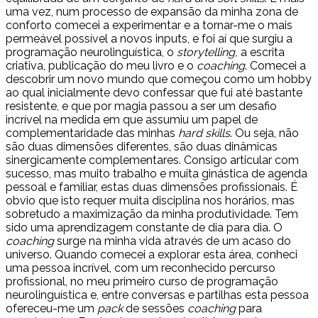
uma vez, num processo de expansão da minha zona de
conforto comecei a experimentar e a tornar-me o mais
permeável possível a novos inputs, e foi aí que surgiu a
programação neurolinguística, o
storytelling,
a escrita
criativa, publicação do meu livro e o
coaching
. Comecei a
descobrir um novo mundo que começou como um hobby
ao qual inicialmente devo confessar que fui até bastante
resistente, e que por magia passou a ser um desafio
incrível na medida em que assumiu um papel de
complementaridade das minhas
hard skills
. Ou seja, não
são duas dimensões diferentes, são duas dinâmicas
sinergicamente complementares. Consigo articular com
sucesso, mas muito trabalho e muita ginástica de agenda
pessoal e familiar, estas duas dimensões profissionais. É
obvio que isto requer muita disciplina nos horários, mas
sobretudo a maximização da minha produtividade. Tem
sido uma aprendizagem constante de dia para dia. O
coaching
surge na minha vida através de um acaso do
universo. Quando comecei a explorar esta área, conheci
uma pessoa incrível, com um reconhecido percurso
profissional, no meu primeiro curso de programação
neurolinguística e, entre conversas e partilhas esta pessoa
ofereceu-me um
pack
de sessões
coaching
para