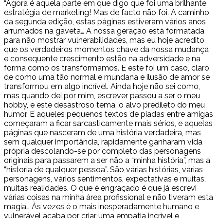
“Agora é aquela parte em que digo que foi uma brilhante
estratégia de marketing! Mas de facto não foi. A caminho
da segunda edição, estas páginas estiveram vários anos
arrumados na gaveta… A nossa geração está formatada
para não mostrar vulnerabilidades, mas eu hoje acredito
que os verdadeiros momentos chave da nossa mudança
e consequente crescimento estão na adversidade e na
forma como os transformamos. E este foi um caso, claro
de como uma tão normal e mundana e ilusão de amor se
transformou em algo incrível. Ainda hoje não sei como,
mas quando dei por mim, escrever passou a ser o meu
hobby, e este desastroso tema, o alvo predileto do meu
humor. E aqueles pequenos textos de piadas entre amigas
começaram a ficar sarcasticamente mais sérios, e aquelas
páginas que nasceram de uma história verdadeira, mas
sem qualquer importância, rapidamente ganharam vida
própria descolando-se por completo das personagens
originais para passarem a ser não a “minha história”, mas a
“historia de qualquer pessoa”. São várias histórias, várias
personagens, vários sentimentos, expectativas e muitas,
muitas realidades. O que é engraçado é que já escrevi
várias coisas na minha área profissional e não tiveram esta
magia… Às vezes é o mais inesperadamente humano e
vulnerável acaba por criar uma empatia incrível e