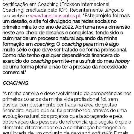
certificação em Coaching (Erickson Internacional
Coaching, creditada pelo ICF). Recentemente, lançou o
seu website
www.larasilvasantos.pt
.
“Este projeto foi mais
um desafio, o site foi divulgado nas redes sociais no
primeiro minuto do ano de 2022. Abri uma nova dimensão
neste ano cheio de desafios e conquistas, tendo sido o
culminar de um processo natural aquando da minha
formação em
coaching.
O
coaching
para mim é algo
muito sério e que deve ser tratado de forma profissional.
Como não tenho qualquer dependência financeira do
exercício do
coaching
permite-me usufruir do meu
hobby
de uma forma plena e não ter a pressão da necessidade
comercial.”
COACHING
“A minha carreira e desenvolvimento de competências nos
primeiros 10 anos da minha vida profissional foi, sem
dúvida, completamente centrada na área de gestão
financeira. Aquilo que eu fui percebendo, através de uma
evolução natural dos projetos que ia abraçando e pela
observação das pessoas de referência que seguia, é que o
elemento diferenciador era a combinação homogenia e
equilibrada de um conjunto de
hard
and
soft
skills
. E mais