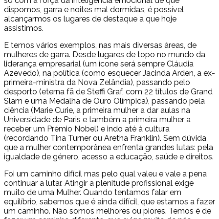
só com a força da inteligência emocional de que
dispomos, garra e noites mal dormidas, é possível
alcançarmos os lugares de destaque a que hoje
assistimos.
E temos vários exemplos, nas mais diversas áreas, de
mulheres de garra. Desde lugares de topo no mundo da
liderança empresarial (um ícone será sempre Cláudia
Azevedo), na política (como esquecer Jacinda Arden, a ex-
primeira-ministra da Nova Zelândia), passando pelo
desporto (eterna fã de Steffi Graf, com 22 títulos de Grand
Slam e uma Medalha de Ouro Olímpica), passando pela
ciência (Marie Curie, a primeira mulher a dar aulas na
Universidade de Paris e também a primeira mulher a
receber um Prémio Nobel) e indo até à cultura
(recordando Tina Turner ou Aretha Franklin). Sem dúvida
que a mulher contemporânea enfrenta grandes lutas: pela
igualdade de género, acesso a educação, saúde e direitos.
Foi um caminho difícil mas pelo qual valeu e vale a pena
continuar a lutar. Atingir a plenitude profissional exige
muito de uma Mulher. Quando tentamos falar em
equilíbrio, sabemos que é ainda difícil, que estamos a fazer
um caminho. Não somos melhores ou piores. Temos é de