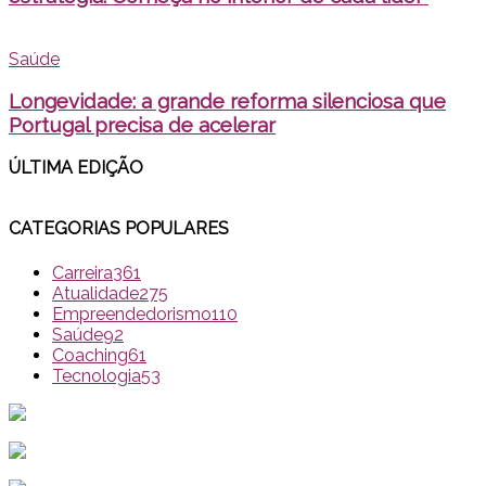
Saúde
Longevidade: a grande reforma silenciosa que
Portugal precisa de acelerar
ÚLTIMA EDI
ÇÃO
CATEGORIAS POPULARES
Carreira
361
Atualidade
275
Empreendedorismo
110
Saúde
92
Coaching
61
Tecnologia
53