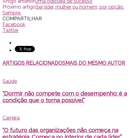
Artigo anterior
Uma odisseia de sucesso
Próximo artigo
Ser líder, mulher ou homem, por opção.
Sempre.
COMPARTILHAR
Facebook
Twitter
ARTIGOS RELACIONADOS
MAIS DO MESMO AUTOR
Saúde
“Dormir não compete com o desempenho: é a
condição que o torna possível”
Carreira
“O futuro das organizações não começa na
estratégia. Começa no interior de cada líder”