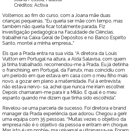
Créditos: Activa
Voltemos ao fim do curso, com a Joana mãe duas
crianças pequenas. “Eu queria ser mãe com tempo, mas
também não queria ficar totalmente parada. Fiz
investigação pedagógica na Faculdade de Ciências,
trabalhei na Caixa Geral de Depósitos e no Banco Espírito
Santo, montei a minha empresa…”
Eis que a Prada entra na sua vida. “A diretora da Louis
Vuitton em Portugal na altura, a Alda Salavisa, com quem
já tinha trabalhado, recomendou-me à Prada. Eu já detinha
o franchising, em Portugal, da Farrutx, mas coincidiu com
um período em que estava em casa com o meu filho mais
novo, a gozar em pleno a maternidade. Fui à entrevista,
não estava nervo- sa, achei que nunca me iriam escolher.
Depois chamaram-me para ir a Milão. E qual é o meu
espanto quando me dizem que tinha sido escolhida”.
Revelou-se uma parceria de sucesso. Foi diretora e brand
manager da Prada experiência que adorou. Chegou a gerir
uma equipa com 35 pessoas. “Muitas vezes o objetivo da
empresa não é o objetivo da pessoa e entram em choque.
Mas isto é um proble- ma universal e ultrapassa-se. Foram