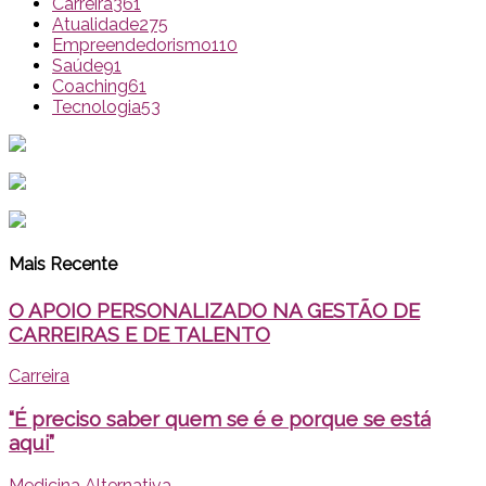
Carreira
361
Atualidade
275
Empreendedorismo
110
Saúde
91
Coaching
61
Tecnologia
53
Mais Recente
O APOIO PERSONALIZADO NA GESTÃO DE
CARREIRAS E DE TALENTO
Carreira
“É preciso saber quem se é e porque se está
aqui”
Medicina Alternativa