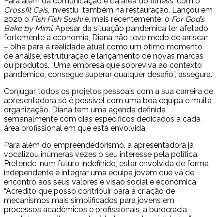
Para além da comunicação e da área do fitness, com o
Crossfit Cais
, investiu também na restauração. Lançou em
2020 o
Fish Fish Sushi
e, mais recentemente, o
For God’s
Bake by Mimi
. Apesar da situação pandémica ter afetado
fortemente a economia, Diana não teve medo de arriscar
– olha para a realidade atual como um ótimo momento
de análise, estruturação e lançamento de novas marcas
ou produtos. “Uma empresa que sobreviva ao contexto
pandémico, consegue superar qualquer desafio”, assegura.
Conjugar todos os projetos pessoais com a sua carreira de
apresentadora só é possível com uma boa equipa e muita
organização. Diana tem uma agenda definida
semanalmente com dias específicos dedicados a cada
área profissional em que está envolvida.
Para além do empreendedorismo, a apresentadora já
vocalizou inúmeras vezes o seu interesse pela política.
Pretende, num futuro indefinido, estar envolvida de forma
independente e integrar uma equipa jovem que vá de
encontro aos seus valores e visão social e económica.
“Acredito que posso contribuir para a criação de
mecanismos mais simplificados para jovens em
processos académicos e profissionais, a burocracia