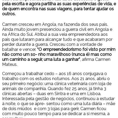
pela escrita e agora partilha as suas experiências de vida, e
de quem encontra nas suas viagens, para tentar ajudar os
outros.
Carmen cresceu em Angola, na fazenda dos seus pais.
Ainda muito jovem presenciou a guerra civil em Angola e
na África do Sul. Atribui a sua veia empreendedora aos
pais que lutaram para alcançar tudo e que acabaram por
perder durante a guerra. Cresceu com a vontade de
batalhar e vencer.
“O empreendedorismo foi visto por mim
não como um so- nho maravilhoso (nunca é) mas como
um caminho a seguir, uma luta a ganhar”
, afirma Carmen
Mateus.
Começou a trabalhar cedo – aos 16 anos conjugava o
trabalho com os estudos noturnos. Aos 21 anos, abriu o
seu primeiro negócio: uma clínica veterinária com loja de
animais de companhia. Quando fez 25 anos, já tinha 3
clínicas abertas – duas em Sintra e uma em Lisboa.
Interessada pela gestão de negócios, continuou a estudar
à noite, o que se apre- sentou como uma luta diária – mãe
de dois miúdos e com 3 lojas para gerir, Carmen ficou
com muito pouco tempo para se dedicar a si mesma, a