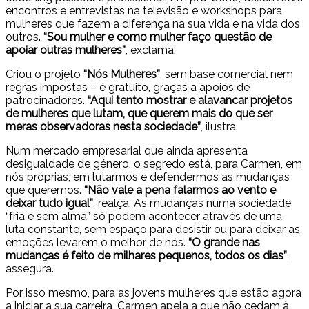
encontros e entrevistas na televisão e workshops para
mulheres que fazem a diferença na sua vida e na vida dos
outros.
“Sou mulher e como mulher faço questão de
apoiar outras mulheres”
, exclama.
Criou o projeto
“Nós Mulheres”
, sem base comercial nem
regras impostas – é gratuito, graças a apoios de
patrocinadores.
“Aqui tento mostrar e alavancar projetos
de mulheres que lutam, que querem mais do que ser
meras observadoras nesta sociedade”
, ilustra.
Num mercado empresarial que ainda apresenta
desigualdade de género, o segredo está, para Carmen, em
nós próprias, em lutarmos e defendermos as mudanças
que queremos.
“Não vale a pena falarmos ao vento e
deixar tudo igual”
, realça. As mudanças numa sociedade
“fria e sem alma” só podem acontecer através de uma
luta constante, sem espaço para desistir ou para deixar as
emoções levarem o melhor de nós.
“O grande nas
mudanças é feito de milhares pequenos, todos os dias”
,
assegura.
Por isso mesmo, para as jovens mulheres que estão agora
a iniciar a sua carreira, Carmen apela a que não cedam à