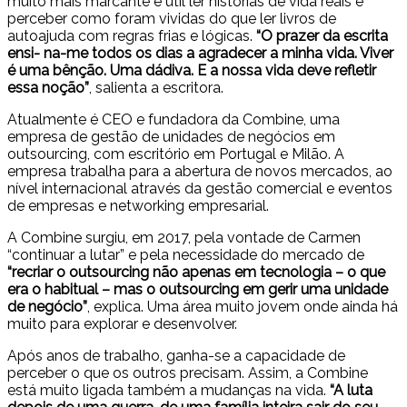
muito mais marcante e útil ler histórias de vida reais e
perceber como foram vividas do que ler livros de
autoajuda com regras frias e lógicas.
“O prazer da escrita
ensi- na-me todos os dias a agradecer a minha vida. Viver
é uma bênção. Uma dádiva. E a nossa vida deve refletir
essa noção”
, salienta a escritora.
Atualmente é CEO e fundadora da Combine, uma
empresa de gestão de unidades de negócios em
outsourcing, com escritório em Portugal e Milão. A
empresa trabalha para a abertura de novos mercados, ao
nível internacional através da gestão comercial e eventos
de empresas e networking empresarial.
A Combine surgiu, em 2017, pela vontade de Carmen
“continuar a lutar” e pela necessidade do mercado de
“recriar o outsourcing não apenas em tecnologia – o que
era o habitual – mas o outsourcing em gerir uma unidade
de negócio”
, explica. Uma área muito jovem onde ainda há
muito para explorar e desenvolver.
Após anos de trabalho, ganha-se a capacidade de
perceber o que os outros precisam. Assim, a Combine
está muito ligada também a mudanças na vida.
“A luta