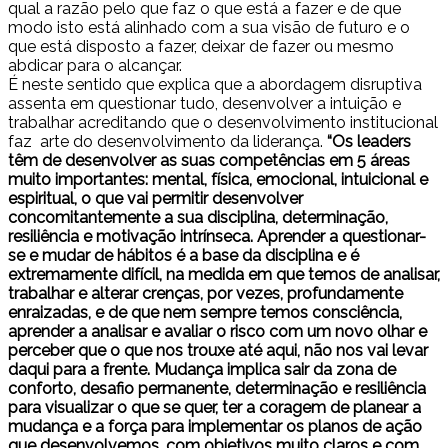
qual a razão pelo que faz o que está a fazer e de que
modo isto está alinhado com a sua visão de futuro e o
que está disposto a fazer, deixar de fazer ou mesmo
abdicar para o alcançar.
É neste sentido que explica que a abordagem disruptiva
assenta em questionar tudo, desenvolver a intuição e
trabalhar acreditando que o desenvolvimento institucional
faz arte do desenvolvimento da liderança.
“Os leaders
têm de desenvolver as suas competências em 5 áreas
muito importantes: mental, física, emocional, intuicional e
espiritual, o que vai permitir desenvolver
concomitantemente a sua disciplina, determinação,
resiliência e motivação intrínseca. Aprender a questionar-
se e mudar de hábitos é a base da disciplina e é
extremamente difícil, na medida em que temos de analisar,
trabalhar e alterar crenças, por vezes, profundamente
enraizadas, e de que nem sempre temos consciência,
aprender a analisar e avaliar o risco com um novo olhar e
perceber que o que nos trouxe até aqui, não nos vai levar
daqui para a frente. Mudança implica sair da zona de
conforto, desafio permanente, determinação e resiliência
para visualizar o que se quer, ter a coragem de planear a
mudança e a força para implementar os planos de ação
que desenvolvemos, com objetivos muito claros e com