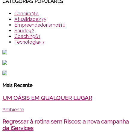
CATEGORIAS POPULARES
Carreira
361
Atualidade
275
Empreendedorismo
110
Saúde
92
Coaching
61
Tecnologia
53
Mais Recente
UM OÁSIS EM QUALQUER LUGAR
Ambiente
Regressar à rotina sem Riscos: a nova campanha
da iServices