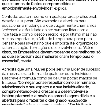
que estamos de factos comprometidos e
emocionalmente envolvidos”
, explica.
Contudo, existem, como em qualquer área profissional,
desafios a superar. São exemplos a abertura para
equacionar a mudança, a que vulgarmente chamamos
“
mindset
”, a dificuldade do ser humano lidar com a
incerteza e com o desconhecido, e por último mas não
menos importante, a falta de tempo para parar para
pensar e para investir no que é importante: organização,
sistematização, formação e desenvolvimento.
“Além
disso, os Empresários devem rodear-se dos melhores; só
os que se rodeiam dos melhores criam tempo para o
essencial”
, revela.
Acredita que uma Mulher pode ser uma Líder de sucesso
da mesma exata forma de qualquer outro indivíduo.
Descreve a fórmula como se de uma poção mágica se
tratasse:
“Começar por se respeitar como ser humano,
reivindicando o seu espaço e a sua individualidade,
comprometendo-se a crescer e a desenvolver-se
ininterruptamente, através da aprendizagem diária e a
abertura para o fazer, ter o designado
mindset
de
crescimento”
e finaliza com a certeza:
“Ser Mulher é