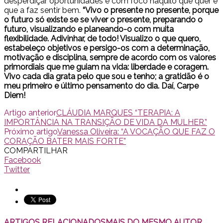
desperdiçar oportunidades e com foco naquilo que quer e
que a faz sentir bem.
“Vivo o presente no presente, porque
o futuro só existe se se viver o presente, preparando o
futuro, visualizando e planeando-o com muita
flexibilidade. Adivinhar, de todo! Visualizo o que quero,
estabeleço objetivos e persigo-os com a determinação,
motivação e disciplina, sempre de acordo com os valores
primordiais que me guiam na vida: liberdade e coragem.
Vivo cada dia grata pelo que sou e tenho; a gratidão é o
meu primeiro e último pensamento do dia. Daí, Carpe
Diem!
Artigo anterior
CLÁUDIA MARQUES “TERAPIA: A
IMPORTÂNCIA NA TRANSIÇÃO DE VIDA DA MULHER.”
Próximo artigo
Vanessa Oliveira: “A VOCAÇÃO QUE FAZ O
CORAÇÃO BATER MAIS FORTE”
COMPARTILHAR
Facebook
Twitter
ARTIGOS RELACIONADOS
MAIS DO MESMO AUTOR