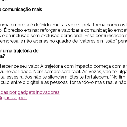
ma comunicação mais
ma empresa é definido, muitas vezes, pela forma como os l
É preciso ensinar, reforçar e valorizar a comunicação empát
vozes e da inclusão sem exclusão geracional. Essa comunicaçã
a empresa, e não apenas no quadro de “valores e missão” pe
 uma trajetória de
ia?
o terceirize seu valor. A trajetória com impacto começa com 
nerabilidade. Nem sempre será fácil. Às vezes, vão te julga
a, esses ruídos não te silenciam. Eles te fortalecem. “No fi
culo entre o digital e as pessoas, tornando-o mais real e nã
adas por gadgets inovadores
 Organizações