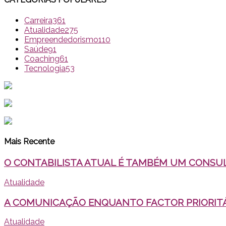
Carreira
361
Atualidade
275
Empreendedorismo
110
Saúde
91
Coaching
61
Tecnologia
53
Mais Recente
O CONTABILISTA ATUAL É TAMBÉM UM CONSU
Atualidade
A COMUNICAÇÃO ENQUANTO FACTOR PRIORITÁR
Atualidade