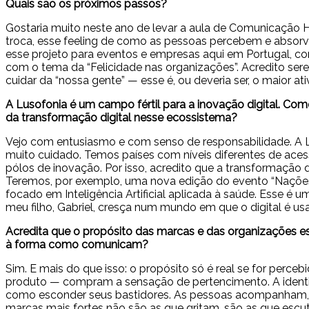
Quais são os próximos passos?
Gostaria muito neste ano de levar a aula de Comunicação Hum
troca, esse feeling de como as pessoas percebem e absor
esse projeto para eventos e empresas aqui em Portugal, c
com o tema da “Felicidade nas organizações”. Acredito ser
cuidar da “nossa gente” — esse é, ou deveria ser, o maior a
A Lusofonia é um campo fértil para a inovação digital. Com
da transformação digital nesse ecossistema?
Vejo com entusiasmo e com senso de responsabilidade. A Luso
muito cuidado. Temos países com níveis diferentes de aces
pólos de inovação. Por isso, acredito que a transformação
Teremos, por exemplo, uma nova edição do evento “Nações I
focado em Inteligência Artificial aplicada à saúde. Esse
meu filho, Gabriel, cresça num mundo em que o digital é us
Acredita que o propósito das marcas e das organizações es
à forma como comunicam?
Sim. E mais do que isso: o propósito só é real se for perc
produto — compram a sensação de pertencimento. A identif
como esconder seus bastidores. As pessoas acompanham, c
marcas mais fortes não são as que gritam, são as que escu