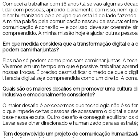
Comecei a trabalhar com 16 anos (lá se vão algumas décadas
lidar com pessoas, aprendo diariamente com isso, nem que
olhar humanizado pela equipe que está lá do lado fazendo
A minha paixão pela comunicação nasceu da escuta: enten
comunicação é conexão — e por isso, deve ser coerente, si
compreendido. A minha missão hoje é ajudar outras pessoa
Em que medida considera que a transformação digital e a
podem caminhar juntas?
Elas não só podem como precisam caminhar juntas. A tecno
Vivemos em um tempo em que é possível trabalhar, aprender
nossas trocas. É preciso desmistificar o medo de que o digita
literacia digital seja compreendida como um direito. A co
Quais são os maiores desafios em promover uma cultura di
inclusiva e emocionalmente consciente?
O maior desafio é percebermos que tecnologia não é só fe
o que impede certas pessoas de acessarem o digital e de
base nessa escuta. Outro desafio é conseguir equilibrar os
Levar esse olhar direcionado e humanizado para as estratégi
Tem desenvolvido um projeto de comunicação humanizad