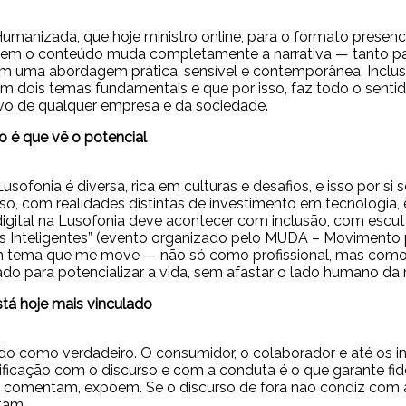
anizada, que hoje ministro online, para o formato presencial
vem o conteúdo muda completamente a narrativa — tanto pa
om uma abordagem prática, sensível e contemporânea. Inclus
em dois temas fundamentais e que por isso, faz todo o senti
tivo de qualquer empresa e da sociedade.
o é que vê o potencial
fonia é diversa, rica em culturas e desafios, e isso por si 
so, com realidades distintas de investimento em tecnologia,
 digital na Lusofonia deve acontecer com inclusão, com escu
nteligentes” (evento organizado pelo MUDA – Movimento pela
 é um tema que me move — não só como profissional, mas co
ado para potencializar a vida, sem afastar o lado humano da 
tá hoje mais vinculado
ebido como verdadeiro. O consumidor, o colaborador e até os
icação com o discurso e com a conduta é o que garante fid
omentam, expõem. Se o discurso de fora não condiz com a p
tam.