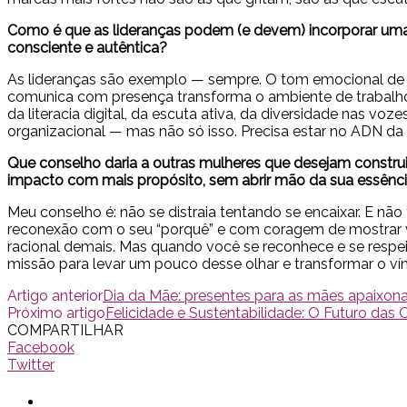
Como é que as lideranças podem (e devem) incorporar u
consciente e autêntica?
As lideranças são exemplo — sempre. O tom emocional de u
comunica com presença transforma o ambiente de trabalho. 
da literacia digital, da escuta ativa, da diversidade nas 
organizacional — mas não só isso. Precisa estar no ADN d
Que conselho daria a outras mulheres que desejam construir
impacto com mais propósito, sem abrir mão da sua essênc
Meu conselho é: não se distraia tentando se encaixar. E nã
reconexão com o seu “porquê” e com coragem de mostrar vul
racional demais. Mas quando você se reconhece e se respeit
missão para levar um pouco desse olhar e transformar o vín
Artigo anterior
Dia da Mãe: presentes para as mães apaixon
Próximo artigo
Felicidade e Sustentabilidade: O Futuro das
COMPARTILHAR
Facebook
Twitter