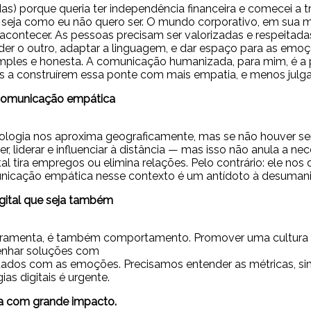
) porque queria ter independência financeira e comecei a tr
 seja como eu não quero ser. O mundo corporativo, em sua m
 acontecer. As pessoas precisam ser valorizadas e respeita
der o outro, adaptar a linguagem, e dar espaço para as em
mples e honesta. A comunicação humanizada, para mim, é a p
s a construírem essa ponte com mais empatia, e menos julg
 comunicação empática
logia nos aproxima geograficamente, mas se não houver sens
, liderar e influenciar à distância — mas isso não anula a 
l tira empregos ou elimina relações. Pelo contrário: ele nos d
municação empática nesse contexto é um antídoto à desumani
gital que seja também
rramenta, é também comportamento. Promover uma cultura di
senhar soluções com
 dados com as emoções. Precisamos entender as métricas, sim
as digitais é urgente.
a com grande impacto.