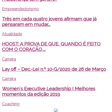
Empreendedorismo
Três em cada quatro jovens afirmam que já
pensaram em mudar...
Atualidade
HOOST: A PROVA DE QUE, QUANDO É FEITO
COM O CORAÇÃO,...
Carreira
Lay off – Dec.-Lei n.º 10-G/2020 de 26 de Março
Carreira
Women`s Executive Leadership I Melhores
momentos da edição 2019
Coaching