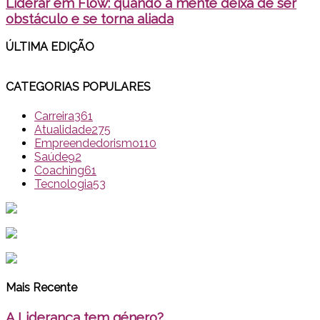
Liderar em Flow: quando a mente deixa de ser
obstáculo e se torna aliada
ÚLTIMA EDI
ÇÃO
CATEGORIAS POPULARES
Carreira
361
Atualidade
275
Empreendedorismo
110
Saúde
92
Coaching
61
Tecnologia
53
Mais Recente
A Liderança tem género?