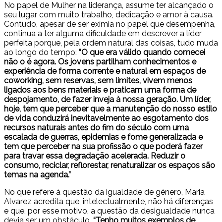
No papel de Mulher na liderança, assume ter alcançado o
seu lugar com muito trabalho, dedicação e amor à causa.
Contudo, apesar de ser exímia no papel que desempenha,
continua a ter alguma dificuldade em descrever a líder
perfeita porque, pela ordem natural das coisas, tudo muda
ao longo do tempo:
“O que era válido quando comecei
não o é agora. Os jovens partilham conhecimentos e
experiência de forma corrente e natural em espaços de
coworking, sem reservas, sem limites, vivem menos
ligados aos bens materiais e praticam uma forma de
despojamento, de fazer inveja à nossa geração. Um líder,
hoje, tem que perceber que a manutenção do nosso estilo
de vida conduzirá inevitavelmente ao esgotamento dos
recursos naturais antes do fim do século com uma
escalada de guerras, epidemias e fome generalizada e
tem que perceber na sua profissão o que poderá fazer
para travar essa degradação acelerada. Reduzir o
consumo, reciclar, reflorestar, renaturalizar os espaços são
temas na agenda.”
No que refere à questão da igualdade de género, Maria
Alvarez acredita que, intelectualmente, não há diferenças
e que, por esse motivo, a questão da desigualdade nunca
devia ser um obstáculo.
“Tenho muitos exemplos de