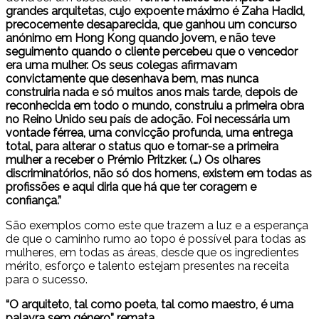
grandes arquitetas, cujo expoente máximo é Zaha Hadid,
precocemente desaparecida, que ganhou um concurso
anónimo em Hong Kong quando jovem, e não teve
seguimento quando o cliente percebeu que o vencedor
era uma mulher. Os seus colegas afirmavam
convictamente que desenhava bem, mas nunca
construiria nada e só muitos anos mais tarde, depois de
reconhecida em todo o mundo, construiu a primeira obra
no Reino Unido seu país de adoção. Foi necessária um
vontade férrea, uma convicção profunda, uma entrega
total, para alterar o status quo e tornar-se a primeira
mulher a receber o Prémio Pritzker. (…) Os olhares
discriminatórios, não só dos homens, existem em todas as
profissões e aqui diria que há que ter coragem e
confiança.”
São exemplos como este que trazem a luz e a esperança
de que o caminho rumo ao topo é possível para todas as
mulheres, em todas as áreas, desde que os ingredientes
mérito, esforço e talento estejam presentes na receita
para o sucesso.
“O arquiteto, tal como poeta, tal como maestro, é uma
palavra sem género” remata.