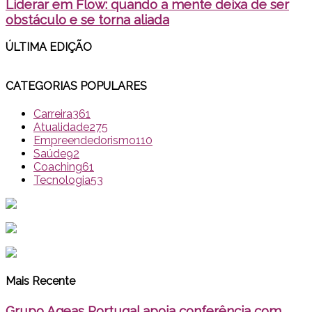
Liderar em Flow: quando a mente deixa de ser
obstáculo e se torna aliada
ÚLTIMA EDI
ÇÃO
CATEGORIAS POPULARES
Carreira
361
Atualidade
275
Empreendedorismo
110
Saúde
92
Coaching
61
Tecnologia
53
Mais Recente
Grupo Ageas Portugal apoia conferência com