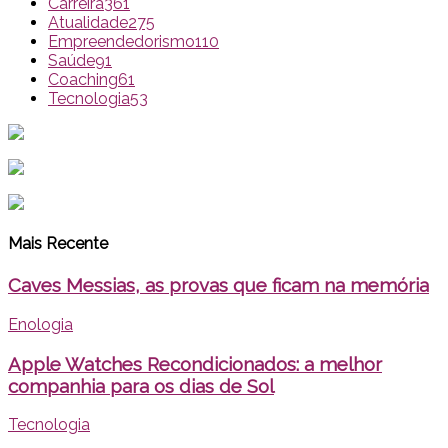
Carreira
361
Atualidade
275
Empreendedorismo
110
Saúde
91
Coaching
61
Tecnologia
53
Mais Recente
Caves Messias, as provas que ficam na memória
Enologia
Apple Watches Recondicionados: a melhor
companhia para os dias de Sol
Tecnologia