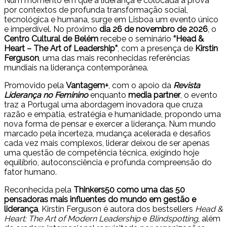
Num momento em que a liderança é colocada à prova
por contextos de profunda transformação social,
tecnológica e humana, surge em Lisboa um evento único
e imperdível. No próximo
dia 26 de novembro de 2026
, o
Centro Cultural de Belém
recebe o seminário
“Head &
Heart – The Art of Leadership”
, com a presença de
Kirstin
Ferguson
, uma das mais reconhecidas referências
mundiais na liderança contemporânea.
Promovido pela
Vantagem+
, com o apoio da
Revista
Liderança no Feminino
enquanto
media partner
, o evento
traz a Portugal uma abordagem inovadora que cruza
razão e empatia, estratégia e humanidade, propondo uma
nova forma de pensar e exercer a liderança. Num mundo
marcado pela incerteza, mudança acelerada e desafios
cada vez mais complexos, liderar deixou de ser apenas
uma questão de competência técnica, exigindo hoje
equilíbrio, autoconsciência e profunda compreensão do
fator humano.
Reconhecida pela
Thinkers50 como uma das 50
pensadoras mais influentes do mundo em gestão e
liderança
, Kirstin Ferguson é autora dos bestsellers
Head &
Heart: The Art of Modern Leadership
e
Blindspotting
, além