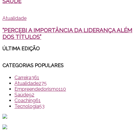
SAÚDE
Atualidade
“PERCEBI A IMPORTÂNCIA DA LIDERANÇA ALÉM
DOS TÍTULOS”
ÚLTIMA EDI
ÇÃO
CATEGORIAS POPULARES
Carreira
361
Atualidade
275
Empreendedorismo
110
Saúde
92
Coaching
61
Tecnologia
53