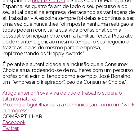
e Espanha e
Beatriz Correia
é Sales Country Manager de
Espanha. As quatro falam de todo o seu percurso e do
seu atual papel na empresa, destacando as vantagens de
ali trabalhar – A escolha sempre foi delas e continua a ser,
uma vez que nunca lhes foi imposta nenhuma restrição e
todas podem conciliar a sua vida profissional com a
pessoal e principalmente com a familiar. Teresa Preta até
pôde manter e gerir, ao mesmo tempo, o seu negócio e
trazer as ideias do mesmo para a empresa,
implementando os “Happy Awards”.
É perante a autenticidade e a inclusão que a Consumer
Choice atua, rodeando-se de mulheres com um percurso
profissional exímio, tendo como exemplo, José Borralho
um “empresário inspirador”, ceo da Consumer Choice.”
Artigo anterior
Prova viva de que o trabalho supera o
talento natural
Próximo artigo
Olhar para a Comunicação como um “work
in progress”
COMPARTILHAR
Facebook
Twitter