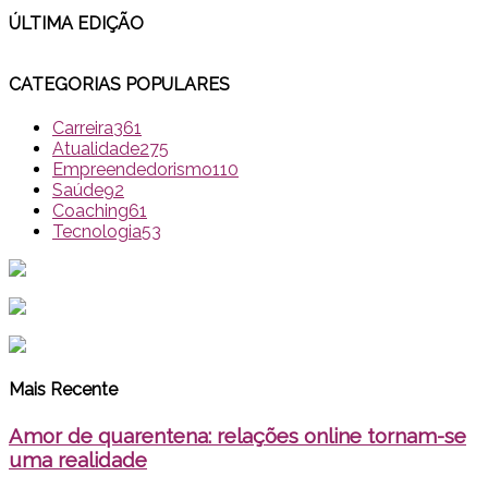
ÚLTIMA EDI
ÇÃO
CATEGORIAS POPULARES
Carreira
361
Atualidade
275
Empreendedorismo
110
Saúde
92
Coaching
61
Tecnologia
53
Mais Recente
Amor de quarentena: relações online tornam-se
uma realidade