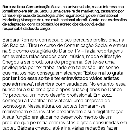
Bárbara tirou Comunicação Social na universidade, mas o interesse no
jornalismo era tênue. Seguiu uma carreira de marketing, passando por
várias empresas de tecnologia, até chegar ao cargo de International
Marketing Manager de uma multinacional alemã. Conta-nos os desafios
de adaptação, com os obstáculos acrescidos da covid, e das
responsabilidades do cargo.
Bárbara Romero começou o seu percurso profissional na
Sic Radical. Tirou o curso de Comunicação Social e entrou
na Sic como estagiária do Dance TV – fazia reportagens
em eventos relacionados com música, moda e lifestyle.
Chegou a ser produtora do programa. Sente-se uma
privilegiada por ter trabalhado em televisão, um sonho
que muitos não conseguem alcançar.
“Estou muito grata
por ter tido essa sorte e ter entrevistado vários artistas
que admirava”
, relembra com saudades. No entanto, essa
nunca foi a sua ambição e após quase 4 anos no Dance
Tv procurou um novo desafio profissional. Em 2011,
começou a trabalhar na Viatecla, uma empresa de
tecnologia. Nessa altura, os tablets tornaram-se
mainstream e as revistas preparavam a sua digitalização.
A sua função era ajudar no desenvolvimento de um
produto que permitia criar revistas digitais consumidas em
tablet. Bárbara chegou até a ir a várias redações fazer