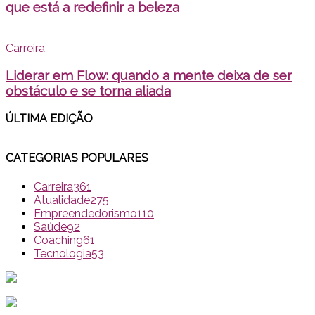
que está a redefinir a beleza
Carreira
Liderar em Flow: quando a mente deixa de ser
obstáculo e se torna aliada
ÚLTIMA EDI
ÇÃO
CATEGORIAS POPULARES
Carreira
361
Atualidade
275
Empreendedorismo
110
Saúde
92
Coaching
61
Tecnologia
53