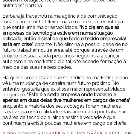
anfitriões”, partilha.
Bárbara já trabalhou numa agência de comunicação
focada no setor hoteleiro, mas é na área da tecnologia
que sente uma maior estabilidade.
“No dia em que as
empresas de tecnologia estiverem numa situação
delicada, então é sinal de que todo o tecido empresarial
está em crise”,
garante. Não elimina a possibilidade de no
futuro trabalhar noutra área, até porque, através de um
projeto pessoal, ajuda pequenos negócios a alcançar
autonomia no marketing digital, oferecendo formação à
medida das suas necessidades.
Há quase uma década que se dedica ao marketing e não
vê uma mudança de carreira num futuro próximo. No
entanto, gostaria que existisse maior representatividade
de género.
“Esta é a sexta empresa onde trabalho e
apenas em duas delas tive mulheres em cargos de chefia”
,
enquanto a maioria dos seus colegas foram mulheres.
Talvez seja uma realidade mais acentuada por trabalhar
na área da tecnologia, ainda assim a verdade é que
continuam a existir poucas mulheres em cargo de chefia.
Artigo anterior
OS DESAFIOS DE UMA GRÁFICA SECULAR