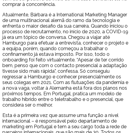
comprar à concorrência.
Atualmente, Bárbara é a International Marketing Manager
de uma multinacional alemã do ramo da tecnologia e
enfrenta o maior desafio da sua carreira. Quando iniciou o
processo de recrutamento, no início de 2020, a COVID-19
já era um tópico de conversa. Chegou a viajar até
Hamburgo para efetuar a entrevista, conhecer o projeto e
a equipa, porém, quando começou a trabalhar o
confinamento já estava imposto. Por isso, todo o
onboarding foi feito virtualmente. “Apesar de ter corrido
bem, penso que com o contacto presencial a adaptação
tivesse sido mais rápida”, confessa. Só conseguiu
regressar a Hamburgo e conhecer presencialmente os
seus colegas em 2021. Com as flutuações da pandemia e
a nova vaga, voltar à Alemanha está fora dos planos nos
próximos tempos. Em Portugal, pratica um modelo de
trabalho híbrido entre o teletrabalho e o presencial, que
considera ser o melhor.
Esta é a primeira vez que assume uma função a nível
internacional – é responsável pelo departamento de
marketing em Portugal e tem a seu cargo toda a rede de
parceiros internacionais, que são mais de 30. Todos os