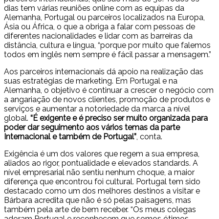
dias tem várias reuniões online com as equipas da
Alemanha, Portugal ou parceiros localizados na Europa,
Ásia ou África, o que a obriga a falar com pessoas de
diferentes nacionalidades e lidar com as barreiras da
distância, cultura e língua, “porque por muito que falemos
todos em inglês nem sempre é fácil passar a mensagem.”
Aos parceiros internacionais dá apoio na realização das
suas estratégias de marketing. Em Portugal e na
Alemanha, o objetivo é continuar a crescer o negócio com
a angariação de novos clientes, promoção de produtos e
serviços e aumentar a notoriedade da marca a nível
global.
“É exigente e é preciso ser muito organizada para
poder dar seguimento aos vários temas da parte
Internacional e também de Portugal”
, conta.
Exigência é um dos valores que regem a sua empresa,
aliados ao rigor, pontualidade e elevados standards. A
nível empresarial não sentiu nenhum choque, a maior
diferença que encontrou foi cultural. Portugal tem sido
destacado como um dos melhores destinos a visitar e
Bárbara acredita que não é só pelas paisagens, mas
também pela arte de bem receber. “Os meus colegas
adoram Portugal e reconhecem que somos ótimos