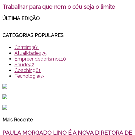
Trabalhar para que nem o céu seja o limite
ÚLTIMA EDI
ÇÃO
CATEGORIAS POPULARES
Carreira
361
Atualidade
275
Empreendedorismo
110
Saúde
92
Coaching
61
Tecnologia
53
Mais Recente
PAULA MORGADO LINO É A NOVA DIRETORA DE