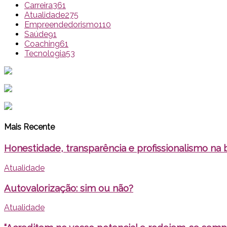
Carreira
361
Atualidade
275
Empreendedorismo
110
Saúde
91
Coaching
61
Tecnologia
53
Mais Recente
Honestidade, transparência e profissionalismo na
Atualidade
Autovalorização: sim ou não?
Atualidade