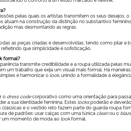
 associando o conforto a um estilo marcado e flexível.
ra?
ssões pelas quais os artistas transmitem os seus desejos, o
s atuam na construção da distinção no substantivo feminino.
radição mas desmontando as regras.
das as peças criadas e desenvolvidas, tendo como pilar e bas
efletindo que simplicidade é sofisticação.
k formal?
arência transmite credibilidade e a roupa utilizada pelas mu
em um trabalho que exija um visual mais formal. Há maneira
imples é harmonizar o
look
, unindo a formalidade à elegânci
r o
dress code
corporativo como uma orientação para passa
er a sua identidade feminina. Estes
looks
poderão e deverão 
ças clássicas e o vestido reto fazem parte do guarda roupa fo
ura de padrões; usar calças com uma túnica
clean
ou o
blaz
razer um momento de moda ao
look
formal.