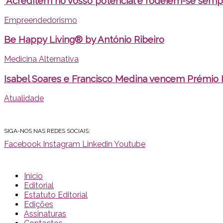
“Acreditem no vosso potencial e rodeiem-se sempr
Empreendedorismo
Be Happy Living® by António Ribeiro
Medicina Alternativa
Isabel Soares e Francisco Medina vencem Prémio I
Atualidade
SIGA-NOS NAS REDES SOCIAIS:
Facebook
Instagram
Linkedin
Youtube
Início
Editorial
Estatuto Editorial
Edições
Assinaturas