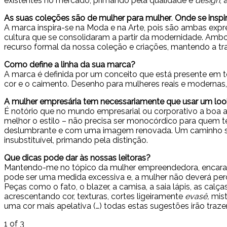
existentes no mercado, primando pela qualidade e
design
,
As suas coleções são de mulher para mulher
.
Onde se inspi
A marca inspira-se na Moda e na Arte, pois são ambas expre
cultura que se consolidaram a partir da modernidade. Ambo
recurso formal da nossa coleção e criações, mantendo a t
Como define a linha da sua marca?
A marca é definida por um conceito que está presente em to
cor e o caimento. Desenho para mulheres reais e modernas, r
A mulher empresária tem necessariamente que usar um loo
É notório que no mundo empresarial ou corporativo a boa ap
melhor o estilo – não precisa ser monocórdico para quem t
deslumbrante e com uma imagem renovada. Um caminho s
insubstituível, primando pela distinção.
Que dicas pode dar às nossas leitoras?
Mantendo-me no tópico da mulher empreendedora, encara
pode ser uma medida excessiva e, a mulher não deverá perd
Peças como o fato, o blazer, a camisa, a saia lápis, as cal
acrescentando cor, texturas, cortes ligeiramente
evasê,
mist
uma cor mais apelativa (…) todas estas sugestões irão t
1
of 3