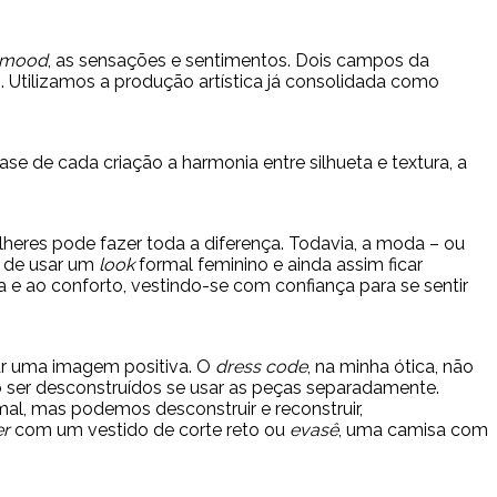
mood
, as sensações e sentimentos. Dois campos da
 Utilizamos a produção artística já consolidada como
e de cada criação a harmonia entre silhueta e textura, a
lheres pode fazer toda a diferença. Todavia, a moda – ou
s de usar um
look
formal feminino e ainda assim ficar
a e ao conforto, vestindo-se com confiança para se sentir
r uma imagem positiva. O
dress code
, na minha ótica, não
ser desconstruídos se usar as peças separadamente.
rmal, mas podemos desconstruir e reconstruir,
er
com um vestido de corte reto ou
evasê
, uma camisa com