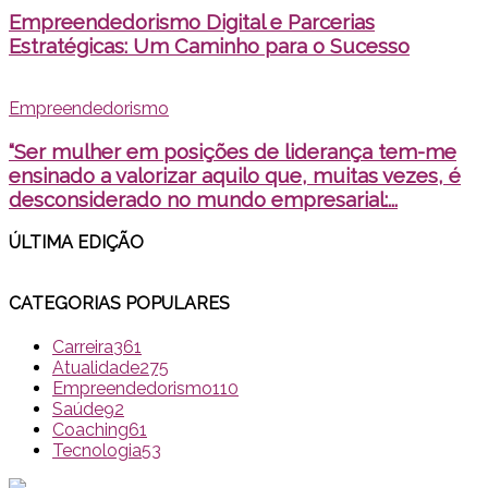
Empreendedorismo Digital e Parcerias
Estratégicas: Um Caminho para o Sucesso
Empreendedorismo
“Ser mulher em posições de liderança tem-me
ensinado a valorizar aquilo que, muitas vezes, é
desconsiderado no mundo empresarial:...
ÚLTIMA EDI
ÇÃO
CATEGORIAS POPULARES
Carreira
361
Atualidade
275
Empreendedorismo
110
Saúde
92
Coaching
61
Tecnologia
53