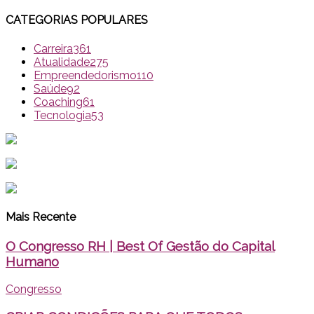
CATEGORIAS POPULARES
Carreira
361
Atualidade
275
Empreendedorismo
110
Saúde
92
Coaching
61
Tecnologia
53
Mais Recente
O Congresso RH | Best Of Gestão do Capital
Humano
Congresso