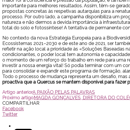
maior for a consciência e pressão da população, e também
importante para melhores resultados. Assim, têm-se gera
propostas concretas às respetivas autarquias para a renat
processo. Por outro lado, a campanha disponibiliza um pro
natureza e não dermos a devida importância à infraestutura
total do solo e fotossíntese! A tentativa de permanente con
No contexto da nova Estratégia Europeia para a Biodivers
Ecossistemas 2021–2030 e de este ano de 2021, ser também 
refletir na ação local a prioridade às «Soluções Baseadas 
condicionantes, o poder local tem autonomia e capacidad
o momento de um reforço do trabalho em rede para uma re
investir a nossa energia vital! Só podia terminar com um c
para consolidar e expandir este programa de formação, ala
Todo o processo de mudança representa um desafio, mas a 
proactiva que a Quercus se mantem disponível para fazer
Artigo anterior
A PAIXÃO PELAS PALAVRAS
Próximo artigo
MAGDA GONÇALVES, DIRETORA DO COLÉGI
COMPARTILHAR
Facebook
Twitter