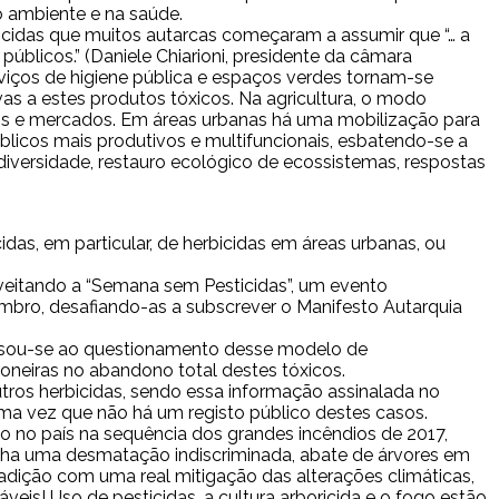
o ambiente e na saúde.
ticidas que muitos autarcas começaram a assumir que “… a
licos.” (Daniele Chiarioni, presidente da câmara
rviços de higiene pública e espaços verdes tornam-se
vas a estes produtos tóxicos. Na agricultura, o modo
tos e mercados. Em áreas urbanas há uma mobilização para
úblicos mais produtivos e multifuncionais, esbatendo-se a
diversidade, restauro ecológico de ecossistemas, respostas
as, em particular, de herbicidas em áreas urbanas, ou
oveitando a “Semana sem Pesticidas”, um evento
mbro, desafiando-as a subscrever o Manifesto Autarquia
assou-se ao questionamento desse modelo de
oneiras no abandono total destes tóxicos.
os herbicidas, sendo essa informação assinalada no
a vez que não há um registo público destes casos.
o no país na sequência dos grandes incêndios de 2017,
rcha uma desmatação indiscriminada, abate de árvores em
adição com uma real mitigação das alterações climáticas,
eis! Uso de pesticidas, a cultura arboricida e o fogo estão