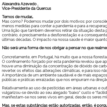
Alexandra Azevedo ,
Vice-Presidente da Quercus
Temos de mudar…
Mas como? Podemos mudar por dois motivos: por consciênc
menos medidas para conter a pandemia e para a recuperaç
Uma lição que também devemos retirar da situação desta p
contrário, é precisamente a desflorestação e a consequent
últimas décadas. O impacto na nossa saúde é maior quanto
Não será uma forma de nos obrigar a pensar no que realmen
Concretamente, em Portugal, há muito que a nossa floresta 
O confinamento forçado por esta pandemia revelou que ape
houve uma diminuição da concentração de dióxido de carb
reverter, os efeitos das alterações climáticas, e para isso 
A importância de um ambiente saudável e de mais espaços 
públicas e práticas enraizadas que nos empurram na direçã
Relativamente ao uso de pesticidas em áreas urbanas e out
vulgarizou-se devido ao seu alegado “baixo” custo e “facil
manifestam-se nos seres vivos em geral, desde os seres mic
Mas, se estas substâncias estão autorizadas, então, é porq