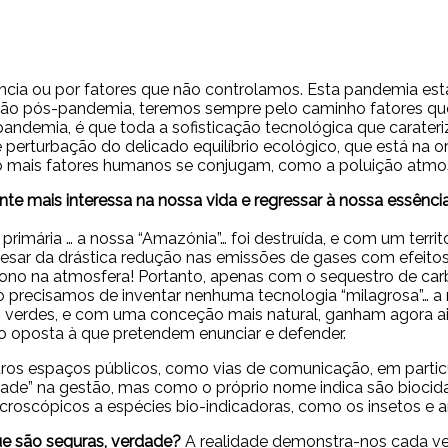
ia ou por fatores que não controlamos. Esta pandemia está
ão pós-pandemia, teremos sempre pelo caminho fatores que 
andemia, é que toda a sofisticação tecnológica que carater
e perturbação do delicado equilíbrio ecológico, que está na
 mais fatores humanos se conjugam, como a poluição atmosf
te mais interessa na nossa vida e regressar à nossa essênci
primária … a nossa “Amazónia”… foi destruída, e com um terr
sar da drástica redução nas emissões de gases com efeitos 
ono na atmosfera! Portanto, apenas com o sequestro de car
não precisamos de inventar nenhuma tecnologia “milagrosa”… a 
verdes, e com uma conceção mais natural, ganham agora aind
o oposta à que pretendem enunciar e defender.
ros espaços públicos, como vias de comunicação, em particu
idade” na gestão, mas como o próprio nome indica são biocida
roscópicos a espécies bio-indicadoras, como os insetos e an
ue são seguras, verdade?
A realidade demonstra-nos cada vez