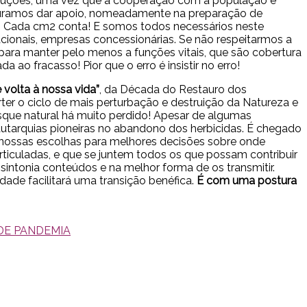
soluções, uma vez que a cooperação com a população é
ocuramos dar apoio, nomeadamente na preparação de
os. Cada cm2 conta! E somos todos necessários neste
acionais, empresas concessionárias. Se não respeitarmos a
 para manter pelo menos a funções vitais, que são cobertura
ao fracasso! Pior que o erro é insistir no erro!
 volta à nossa vida”
, da Década do Restauro dos
er o ciclo de mais perturbação e destruição da Natureza e
osque natural há muito perdido! Apesar de algumas
tarquias pioneiras no abandono dos herbicidas. É chegado
 nossas escolhas para melhores decisões sobre onde
rticuladas, e que se juntem todos os que possam contribuir
intonia conteúdos e na melhor forma de os transmitir.
ade facilitará uma transição benéfica.
É com uma postura
DE PANDEMIA