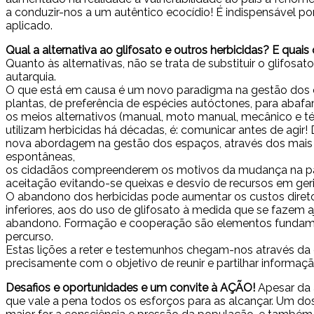
a conduzir-nos a um autêntico ecocídio! É indispensável p
aplicado.
Qual a alternativa ao glifosato e outros herbicidas? E quais
Quanto às alternativas, não se trata de substituir o glifos
autarquia.
O que está em causa é um novo paradigma na gestão dos e
plantas, de preferência de espécies autóctones, para aba
os meios alternativos (manual, moto manual, mecânico e térm
utilizam herbicidas há décadas, é: comunicar antes de agir
nova abordagem na gestão dos espaços, através dos mais di
espontâneas,
os cidadãos compreenderem os motivos da mudança na pais
aceitação evitando-se queixas e desvio de recursos em ger
O abandono dos herbicidas pode aumentar os custos diret
inferiores, aos do uso de glifosato à medida que se fazem
abandono. Formação e cooperação são elementos fundam
percurso.
Estas lições a reter e testemunhos chegam-nos através da 
precisamente com o objetivo de reunir e partilhar informaçã
Desafios e oportunidades e um convite à AÇÃO!
Apesar da 
que vale a pena todos os esforços para as alcançar. Um do