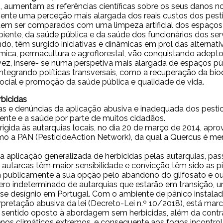
, aumentam as referências científicas sobre os seus danos n
amente uma perceção mais alargada dos reais custos dos pes
 ser comparados com uma limpeza artificial dos espaços púb
mbiente, da saúde pública e da saúde dos funcionários dos se
o, têm surgido iniciativas e dinâmicas em prol das alternati
âmica, permacultura e agroflorestal, vão conquistando adep
a vez, insere- se numa perspetiva mais alargada de espaços p
ntegrando políticas transversais, como a recuperação da bio
social e promoção da saúde pública e qualidade de vida.
bicidas
 e denúncias da aplicação abusiva e inadequada dos pesticid
ente e a saúde por parte de muitos cidadãos.
igida às autarquias locais, no dia 20 de março de 2014, apr
mo a PAN (PesticideAction Network), da qual a Quercus é me
aplicação generalizada de herbicidas pelas autarquias, p
utarcas têm maior sensibilidade e convicção têm sido as pi
ublicamente a sua opção pelo abandono do glifosato e outr
 indeterminado de autarquias que estarão em transição, um
se desígnio em Portugal. Com o ambiente de pânico instalad
retação abusiva da lei (Decreto-Lei n.º 10/2018), está ma
m sentido oposto à abordagem sem herbicidas, além da contr
os climáticos extremos, e consequente aos fogos incontroláv