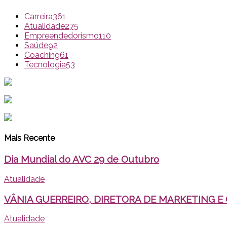
Carreira
361
Atualidade
275
Empreendedorismo
110
Saúde
92
Coaching
61
Tecnologia
53
Mais Recente
Dia Mundial do AVC 29 de Outubro
Atualidade
VÂNIA GUERREIRO, DIRETORA DE MARKETING E
Atualidade