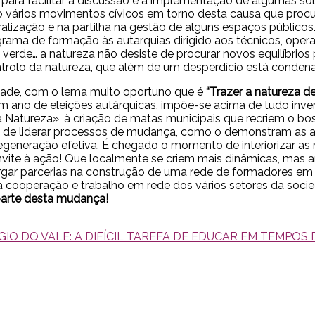
 para facilitar a discussão e a implementação de algumas 
do vários movimentos cívicos em torno desta causa que pr
uralização e na partilha na gestão de alguns espaços públic
grama de formação às autarquias dirigido aos técnicos, oper
 verde… a natureza não desiste de procurar novos equilíbrios
trolo da natureza, que além de um desperdício está condenada 
idade, com o lema muito oportuno que é
“Trazer a natureza de
ano de eleições autárquicas, impõe-se acima de tudo invert
na Natureza», à criação de matas municipais que recriem o b
e de liderar processos de mudança, como o demonstram as au
generação efetiva. É chegado o momento de interiorizar as
onvite à ação! Que localmente se criem mais dinâmicas, mas a
rgar parcerias na construção de uma rede de formadores em s
cooperação e trabalho em rede dos vários setores da socied
 parte desta mudança!
O DO VALE: A DIFÍCIL TAREFA DE EDUCAR EM TEMPOS 