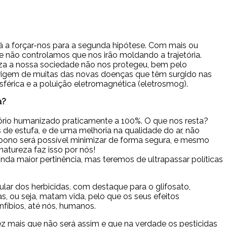
 a forçar-nos para a segunda hipótese. Com mais ou
não controlamos que nos irão moldando a trajetória.
iza a nossa sociedade não nos protegeu, bem pelo
 origem de muitas das novas doenças que têm surgido nas
érica e a poluição eletromagnética (eletrosmog).
a?
itório humanizado praticamente a 100%. O que nos resta?
de estufa, e de uma melhoria na qualidade do ar, não
bono será possível minimizar de forma segura, e mesmo
natureza faz isso por nós!
a maior pertinência, mas teremos de ultrapassar políticas
lar dos herbicidas, com destaque para o glifosato,
s, ou seja, matam vida, pelo que os seus efeitos
fíbios, até nós, humanos.
 mais que não será assim e que na verdade os pesticidas