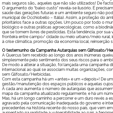
mais seguros são… aqueles que não são utilizados! De facto
O argumento do “baixo custo” revela-se ilusório. É precis
saúde das gerações futuras e um ambiente seguro não podem
municipal de Occhiobello – Itália). Assim, a proteção do a
prioritários face a outras opções. Um pouco por todo o mund
biológico e outras práticas agroecológicas, como a biodin
que se tornem livres de pesticidas. Esta tendência, por su
fronteira entre campo/ cidade ou meio urbano/meio rural, i
à crise climática, promoção da economia local, reinserção 
O testemunho da Campanha Autarquias sem Glifosato/Her
A Quercus tem recebido ao longo dos anos inúmeras queixas
simplesmente pelo sentimento dos seus riscos para o ambi
De modo a alterar a situação, foi lançada uma campanha dir
internacional ao qual se associam muitas organizações, co
sem Glifosato/Herbicidas.
Com esta campanha há um «antes» e um «depois»! De uma 
gestão/manutenção dos espaços públicos e aquelas cujos a
A cada ano aumenta o número de autarquias que assumem p
mapa da campanha atualizado regularmente, e há um número
Mas, há um longo caminho a percorrer e um duro revés a es
agravado pela comunicação inadequada do governo e interp
precedentes na história recente do nosso país, que vem e
aumentado na realidade a vulnerabilidade ao país a fenómen