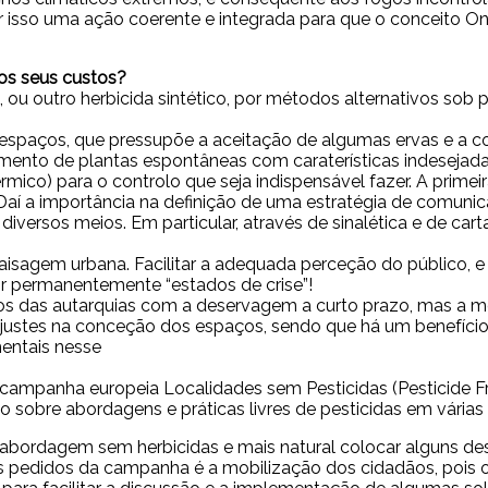
or isso uma ação coerente e integrada para que o conceito O
 os seus custos?
ato, ou outro herbicida sintético, por métodos alternativos 
spaços, que pressupõe a aceitação de algumas ervas e a c
famento de plantas espontâneas com caraterísticas indeseja
ico) para o controlo que seja indispensável fazer. A primeir
! Daí a importância na definição de uma estratégia de comuni
versos meios. Em particular, através de sinalética e de ca
agem urbana. Facilitar a adequada perceção do público, e 
ir permanentemente “estados de crise”!
os das autarquias com a deservagem a curto prazo, mas a m
 ajustes na conceção dos espaços, sendo que há um benefíci
entais nesse
campanha europeia Localidades sem Pesticidas (Pesticide Fr
o sobre abordagens e práticas livres de pesticidas em várias
abordagem sem herbicidas e mais natural colocar alguns des
s pedidos da campanha é a mobilização dos cidadãos, pois o