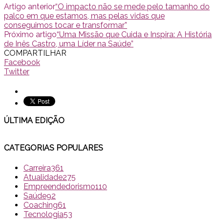
Artigo anterior
“O impacto não se mede pelo tamanho do
palco em que estamos, mas pelas vidas que
conseguimos tocar e transformar”
Próximo artigo
“Uma Missão que Cuida e Inspira: A História
de Inês Castro, uma Líder na Saúde”
COMPARTILHAR
Facebook
Twitter
ÚLTIMA EDI
ÇÃO
CATEGORIAS POPULARES
Carreira
361
Atualidade
275
Empreendedorismo
110
Saúde
92
Coaching
61
Tecnologia
53