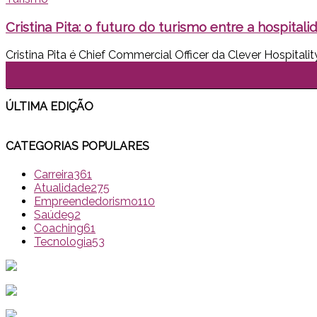
Cristina Pita: o futuro do turismo entre a hospitalid
Cristina Pita é Chief Commercial Officer da Clever Hospitalit
ÚLTIMA EDI
ÇÃO
CATEGORIAS POPULARES
Carreira
361
Atualidade
275
Empreendedorismo
110
Saúde
92
Coaching
61
Tecnologia
53