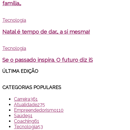
família…
Tecnologia
Natal é tempo de dar… a si mesma!
Tecnologia
Se o passado inspira. O futuro diz iS
ÚLTIMA EDI
ÇÃO
CATEGORIAS POPULARES
Carreira
361
Atualidade
275
Empreendedorismo
110
Saúde
91
Coaching
61
Tecnologia
53