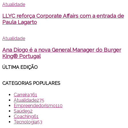
Atualidade
LLYC reforça Corporate Affairs com a entrada de
Paula Lagarto
Atualidade
Ana Diogo é a nova General Manager do Burger
King® Portugal
ÚLTIMA EDI
ÇÃO
CATEGORIAS POPULARES
Carreira
361
Atualidade
275
Empreendedorismo
110
Saúde
92
Coaching
61
Tecnologia
53