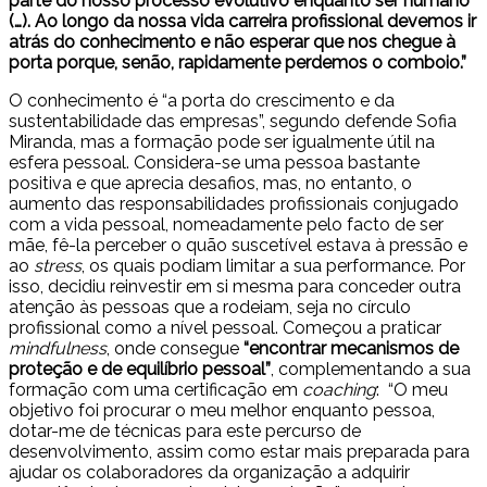
parte do nosso processo evolutivo enquanto ser humano
(…). Ao longo da nossa vida carreira profissional devemos ir
atrás do conhecimento e não esperar que nos chegue à
porta porque, senão, rapidamente perdemos o comboio.”
O conhecimento é “a porta do crescimento e da
sustentabilidade das empresas”, segundo defende Sofia
Miranda, mas a formação pode ser igualmente útil na
esfera pessoal. Considera-se uma pessoa bastante
positiva e que aprecia desafios, mas, no entanto, o
aumento das responsabilidades profissionais conjugado
com a vida pessoal, nomeadamente pelo facto de ser
mãe, fê-la perceber o quão suscetível estava à pressão e
ao
stress
, os quais podiam limitar a sua performance. Por
isso, decidiu reinvestir em si mesma para conceder outra
atenção às pessoas que a rodeiam, seja no círculo
profissional como a nível pessoal. Começou a praticar
mindfulness
, onde consegue
“encontrar mecanismos de
proteção e de equilíbrio pessoal”
, complementando a sua
formação com uma certificação em
coaching
: “O meu
objetivo foi procurar o meu melhor enquanto pessoa,
dotar-me de técnicas para este percurso de
desenvolvimento, assim como estar mais preparada para
ajudar os colaboradores da organização a adquirir