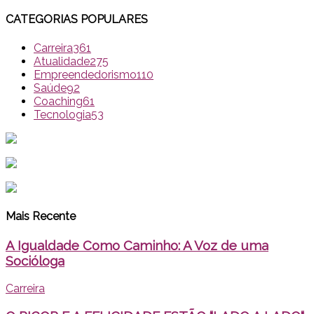
CATEGORIAS POPULARES
Carreira
361
Atualidade
275
Empreendedorismo
110
Saúde
92
Coaching
61
Tecnologia
53
Mais Recente
A Igualdade Como Caminho: A Voz de uma
Socióloga
Carreira