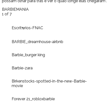
possam olhar para trás e ver o quão longe elas chegaram”.
BARBIEMANIA
1
of 7
Escritขrios-FNAC
BARBIE_dreamhouse-airbnb
Barbie_burger king
Barbie-zara
Birkenstocks-spotted-in-the-new-Barbie-
movie
Forever 21_robloxbarbie