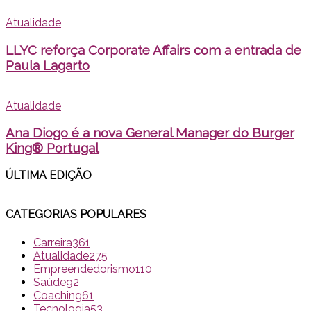
Atualidade
LLYC reforça Corporate Affairs com a entrada de
Paula Lagarto
Atualidade
Ana Diogo é a nova General Manager do Burger
King® Portugal
ÚLTIMA EDI
ÇÃO
CATEGORIAS POPULARES
Carreira
361
Atualidade
275
Empreendedorismo
110
Saúde
92
Coaching
61
Tecnologia
53