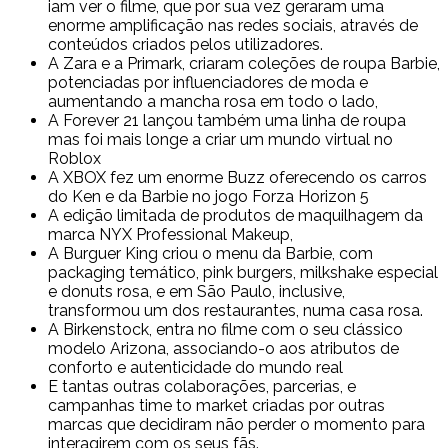
iam ver o filme, que por sua vez geraram uma
enorme amplificação nas redes sociais, através de
conteúdos criados pelos utilizadores.
A Zara e a Primark, criaram coleções de roupa Barbie,
potenciadas por influenciadores de moda e
aumentando a mancha rosa em todo o lado,
A Forever 21 lançou também uma linha de roupa
mas foi mais longe a criar um mundo virtual no
Roblox
A XBOX fez um enorme Buzz oferecendo os carros
do Ken e da Barbie no jogo Forza Horizon 5
A edição limitada de produtos de maquilhagem da
marca NYX Professional Makeup,
A Burguer King criou o menu da Barbie, com
packaging temático, pink burgers, milkshake especial
e donuts rosa, e em São Paulo, inclusive,
transformou um dos restaurantes, numa casa rosa.
A Birkenstock, entra no filme com o seu clássico
modelo Arizona, associando-o aos atributos de
conforto e autenticidade do mundo real
E tantas outras colaborações, parcerias, e
campanhas time to market criadas por outras
marcas que decidiram não perder o momento para
interagirem com os seus fãs.