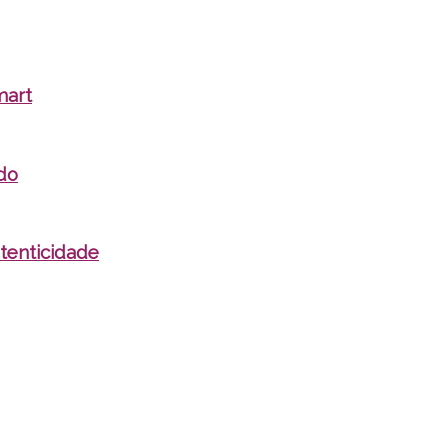
mart
do
tenticidade