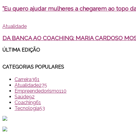
“Eu quero ajudar mulheres a chegarem ao topo d
Atualidade
DA BANCA AO COACHING: MARIA CARDOSO MOST
ÚLTIMA EDI
ÇÃO
CATEGORIAS POPULARES
Carreira
361
Atualidade
275
Empreendedorismo
110
Saúde
92
Coaching
61
Tecnologia
53