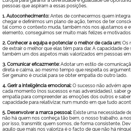
Europa para garantir a diversidade e igualdade de oportuni
pessoas que aspiram a essas posições.
1. Autoconhecimento:
Antes de conhecermos quem integra 
chegar e definirmos um plano de ação, temos de ter consciê
tal como o contexto muda, também nós nos ajustamos e e
elemento, conseguimos ser muito mais felizes e motivados
2. Conhecer a equipa e potenciar o melhor de cada um:
Os m
de extrair o melhor que elas têm para dar. A capacidade 
também um dos aspetos mais valorizados em pessoas em p
3. Comunicar eficazmente:
Adotar um estilo de comunicação 
direta e calma, ao mesmo tempo que respeita os argumentos 
Ser genuíno é crucial para se obter empatia do outro lado.
4. Gerir a inteligência emocional:
O sucesso não advém apena
cada momento (nos sucessos e nas adversidades), saber ger
empatia para compreender as emoções dos outros e saber ge
capacidade para relativizar, num mundo em que tudo acont
5. Desenvolver a marca pessoal:
Existe uma necessidade de
não há quem nos conheça tão bem, o nosso trabalho, a nos
por isso, transmitir, quem somos, de forma consistente. De
aquilo que mais nos valoriza é o facto de que não há ningué