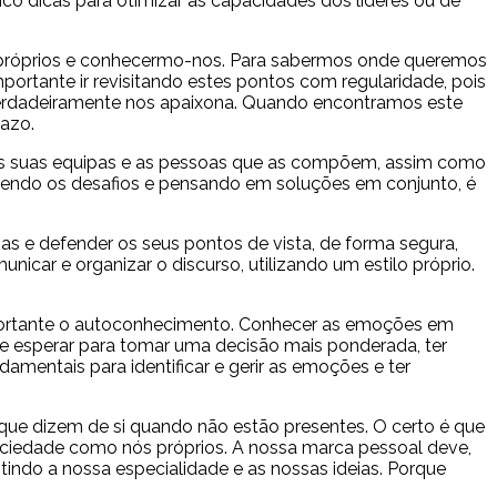
nco dicas para otimizar as capacidades dos líderes ou de
 próprios e conhecermo-nos. Para sabermos onde queremos
portante ir revisitando estes pontos com regularidade, pois
verdadeiramente nos apaixona. Quando encontramos este
razo.
as suas equipas e as pessoas que as compõem, assim como
ndendo os desafios e pensando em soluções em conjunto, é
as e defender os seus pontos de vista, de forma segura,
car e organizar o discurso, utilizando um estilo próprio.
portante o autoconhecimento. Conhecer as emoções em
 e esperar para tomar uma decisão mais ponderada, ter
mentais para identificar e gerir as emoções e ter
ue dizem de si quando não estão presentes. O certo é que
ociedade como nós próprios. A nossa marca pessoal deve,
tindo a nossa especialidade e as nossas ideias. Porque