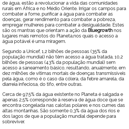
de água, estão a revolucionar a vida das comunidades
rurais em África e no Médio Oriente. Irrigar os campos para
combater a fome, purificar a água para combater as
doenças, gerar rendimento para combater a pobreza,
empregar mulheres para combater a desigualdade. Estes
são os mantras que orientam a ação da
Bluegrowth
nos
lugares mais remotos do Planeta,nos quais o acesso a
água potável é uma miragem.
Segundo a Unicef, 1,2 bilhões de pessoas (35% da
população mundial) não têm acesso a água tratada, 10,2
bilhões de pessoas (43% da população mundial) sem
acesso a saneamento básico, resultando, anualmente, em
dez milhões de vítimas mortais de doenças transmissíveis
pela água, como é o caso da cólera, da febre amarela, da
diarreia infeciosa, do tifo, entre outras.
Cerca de 97,5% da água existente no Planeta é salgada e
apenas 2,5% corresponde à reserva de água doce que se
encontra congelada nas calotas polares e nos cumes das
altas montanhas. São somente 0,3% da água dos rios e
dos lagos de que a população mundial depende para
sobreviver.