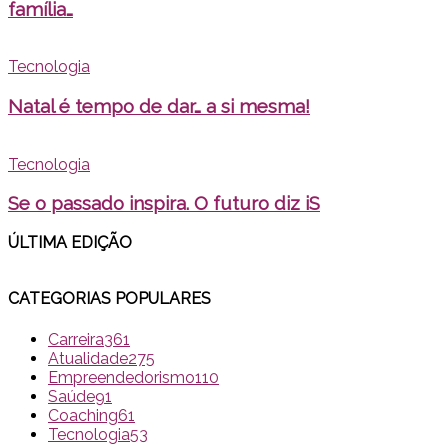
família…
Tecnologia
Natal é tempo de dar… a si mesma!
Tecnologia
Se o passado inspira. O futuro diz iS
ÚLTIMA EDI
ÇÃO
CATEGORIAS POPULARES
Carreira
361
Atualidade
275
Empreendedorismo
110
Saúde
91
Coaching
61
Tecnologia
53