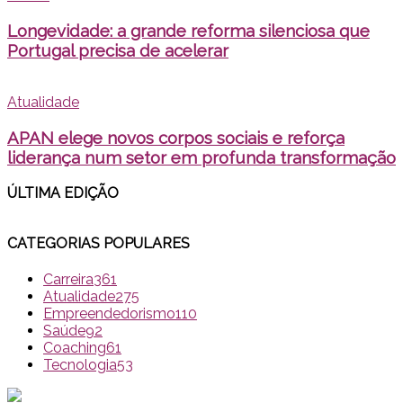
Longevidade: a grande reforma silenciosa que
Portugal precisa de acelerar
Atualidade
APAN elege novos corpos sociais e reforça
liderança num setor em profunda transformação
ÚLTIMA EDI
ÇÃO
CATEGORIAS POPULARES
Carreira
361
Atualidade
275
Empreendedorismo
110
Saúde
92
Coaching
61
Tecnologia
53