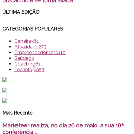
obstáculo e se torna aliada
ÚLTIMA EDI
ÇÃO
CATEGORIAS POPULARES
Carreira
361
Atualidade
275
Empreendedorismo
110
Saúde
92
Coaching
61
Tecnologia
53
Mais Recente
Marketeer realiza, no dia 26 de maio, a sua 18ª
conferência,...