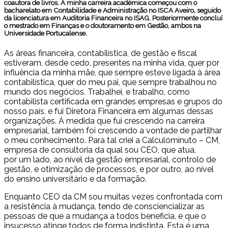
coautora de livros. A minha carreira académica começou com o
bacharelato em Contabilidade e Administração no ISCA Aveiro, seguido
da licenciatura em Auditoria Financeira no ISAG. Posteriormente concluí
o mestrado em Finanças e o doutoramento em Gestão, ambos na
Universidade Portucalense.
As áreas financeira, contabilística, de gestão e fiscal
estiveram, desde cedo, presentes na minha vida, quer por
influência da minha mãe, que sempre esteve ligada à área
contabilística, quer do meu pai, que sempre trabalhou no
mundo dos negócios. Trabalhei, e trabalho, como
contabilista certificada em grandes empresas e grupos do
nosso país, e fui Diretora Financeira em algumas dessas
organizações. À medida que fui crescendo na carreira
empresarial, também foi crescendo a vontade de partilhar
o meu conhecimento. Para tal criei a Calculóminuto – CM,
empresa de consultoria da qual sou CEO, que atua,
por um lado, ao nível da gestão empresarial, controlo de
gestão, e otimização de processos, e por outro, ao nível
do ensino universitário e da formação.
Enquanto CEO da CM sou muitas vezes confrontada com
a resistência à mudança, tendo de consciencializar as
pessoas de que a mudança a todos beneficia, e que o
insucesso atinge todos de forma indistinta. Esta é uma