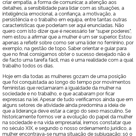
criar empatia, a forma de comunicar, a atenção aos
detalhes, a sensibilidade para lidar com as situações, a
inteligência emocional, a confiança, a motivação, a
persistência e o trabalho em equipa, entre tantas outras
características que poderiam ser aqui enunciadas. Não
quero com isto dizer que é necessário ter “super poderes”,
nem estou a afirmar que a mulher é um ser superior. Estou
apenas a refletir sobre como ser uma líder no feminino, por
exemplo, na gestão de topo. Saber orientar e guiar para
que no final consigamos obter o sucesso desejado não é
de facto uma tarefa fácil, mas é uma realidade com a qual
trabalho todos os dias.
Hoje em dia todas as mulheres gozam de uma posição
que foi conquistada ao longo do tempo por movimentos
feministas que reclamaram a igualdade da mulher na
sociedade e no trabalho, e que acabaram por ficar
expressas na lei. Apesar de tudo verificamos ainda que em
alguns setores de atividade ainda predomina a ideia de
que a liderança deve estar a cargo do sexo masculino. Se
historicamente formos ver a evolução do papel da mulher
na sociedade e na vida empresarial, iremos constatar que
no século XIX, e segundo o nosso ordenamento jurídico, a
mulher encontrava-se numa situação de subjugação: só o