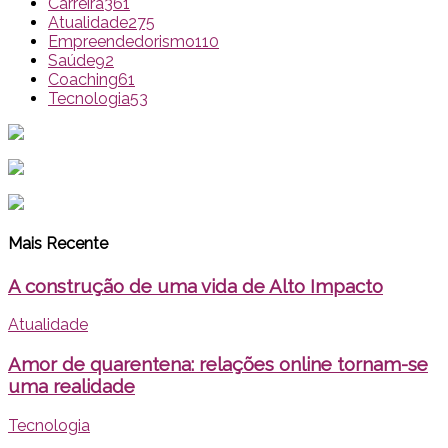
Carreira
361
Atualidade
275
Empreendedorismo
110
Saúde
92
Coaching
61
Tecnologia
53
Mais Recente
A construção de uma vida de Alto Impacto
Atualidade
Amor de quarentena: relações online tornam-se
uma realidade
Tecnologia