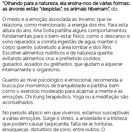
“Olhando para a natureza, ela ensina-nos de várias formas:
as árvores estão “despidas”, os animais hibernam”,
diz.
O medo é a emoção associada ao Inverno, que se
relaciona, como mencionado, à energia dos rins. Para esta
altura do ano, Ana Sofia partilha alguns comportamentos
fundamentais para o bem-estar físico, como o descanso e
sono reparador, a correta ingestão de água, manter o
corpo quente, sobretudo a área lombar e dos Rins.
Escolher alimentos nutritivos e de natureza quente,
evitando alimentos crus e preferindo cozidos,
guisados, assados ou grelhados, que ajudam a aquecer
internamente o organismo.
Quanto ao nível psicológico e emocional, recomenda a
busca por momentos de tranquilidade e partilha, bem
como o exercício moderado para acalmar a mente e as
emoções. Chi Kung terapêutico, Yoga ou a meditação são
aconselhados.
No período atípico em que vivemos, estamos susceptíveis
a várias emoções. Surge o stress, a ansiedade e a tristeza
que podem causar taquicardia, falta de ar, tonturas,
enxaquecas, distúrbios de sono, entre outros. O