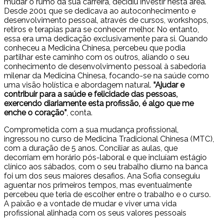
mudar o rumo da sua carreira, decidiu investir nesta área.
Desde 2001 que se dedicava ao autoconhecimento e
desenvolvimento pessoal, através de cursos, workshops,
retiros e terapias para se conhecer melhor. No entanto,
essa era uma dedicação exclusivamente para si. Quando
conheceu a Medicina Chinesa, percebeu que podia
partilhar este caminho com os outros, aliando o seu
conhecimento de desenvolvimento pessoal à sabedoria
milenar da Medicina Chinesa, focando-se na saúde como
uma visão holística e abordagem natural.
“Ajudar e
contribuir para a saúde e felicidade das pessoas,
exercendo diariamente esta profissão, é algo que me
enche o coração”
, conta.
Comprometida com a sua mudança profissional,
ingressou no curso de Medicina Tradicional Chinesa (MTC),
com a duração de 5 anos. Conciliar as aulas, que
decorriam em horário pós-laboral e que incluíam estágio
clínico aos sábados, com o seu trabalho diurno na banca
foi um dos seus maiores desafios. Ana Sofia conseguiu
aguentar nos primeiros tempos, mas eventualmente
percebeu que teria de escolher entre o trabalho e o curso.
A paixão e a vontade de mudar e viver uma vida
profissional alinhada com os seus valores pessoais