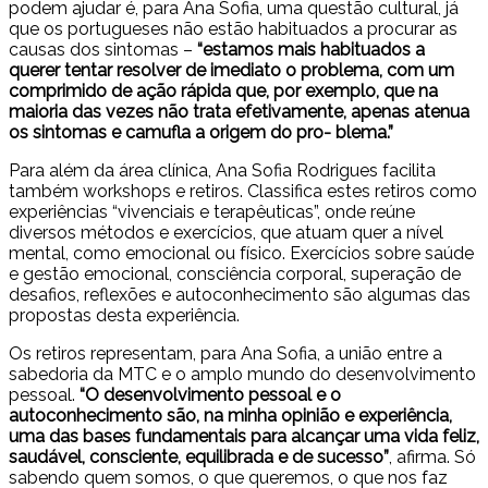
podem ajudar é, para Ana Sofia, uma questão cultural, já
que os portugueses não estão habituados a procurar as
causas dos sintomas –
“estamos mais habituados a
querer tentar resolver de imediato o problema, com um
comprimido de ação rápida que, por exemplo, que na
maioria das vezes não trata efetivamente, apenas atenua
os sintomas e camufla a origem do pro- blema.”
Para além da área clínica, Ana Sofia Rodrigues facilita
também workshops e retiros. Classifica estes retiros como
experiências “vivenciais e terapêuticas”, onde reúne
diversos métodos e exercícios, que atuam quer a nível
mental, como emocional ou físico. Exercícios sobre saúde
e gestão emocional, consciência corporal, superação de
desafios, reflexões e autoconhecimento são algumas das
propostas desta experiência.
Os retiros representam, para Ana Sofia, a união entre a
sabedoria da MTC e o amplo mundo do desenvolvimento
pessoal.
“O desenvolvimento pessoal e o
autoconhecimento são, na minha opinião e experiência,
uma das bases fundamentais para alcançar uma vida feliz,
saudável, consciente, equilibrada e de sucesso”
, afirma. Só
sabendo quem somos, o que queremos, o que nos faz