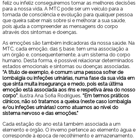
feliz ou infeliz conseguiremos tomar as melhores decisões
para a nossa vida. A MTC pode ser um veículo para a
tomada de consciência e evolução para qualquer pessoa
que queira saber mais sobre si e melhorar a sua saúde,
pois ajuda a compreender as mensagens do corpo
através dos sintomas e doenças.
As emoções são também indicadoras da nossa saúde. Na
MTC, cada emoção, das 5 base, tem uma associação a
um órgão e, consequentemente, a um sistema do corpo
humano. Desta forma, é possível relacionar determinados
estados emocionais e sintomas ou doenças associadas.
“A título de exemplo, é comum uma pessoa sofrer de
lombalgia ou infeções urinárias, numa fase da sua vida em
que sinta muita insegurança e medo, pois esta última
emoção está associada aos rins e respetiva área do nosso
corpo”
, ilustra Ana Sofia Rodrigues.
“Em termos práticos
clínicos, não só tratamos a queixa (neste caso lombalgia
e/ou infeções urinárias) como atuamos ao nível do
sistema nervoso e das emoções.”
Cada estação do ano está também associada a um
elemento e órgão. O inverno pertence ao elemento água e
corresponde à época de recolhimento e armazenamento.