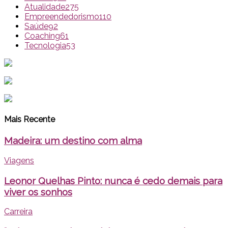
Atualidade
275
Empreendedorismo
110
Saúde
92
Coaching
61
Tecnologia
53
Mais Recente
Madeira: um destino com alma
Viagens
Leonor Quelhas Pinto: nunca é cedo demais para
viver os sonhos
Carreira